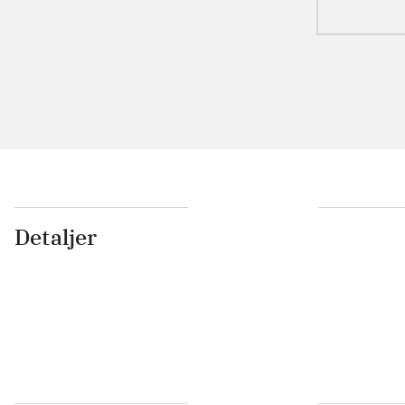
Detaljer
...
...
...
...