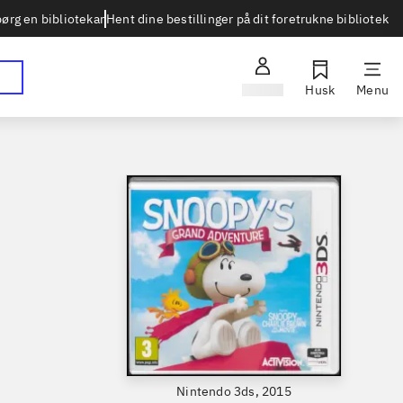
Hent dine bestillinger på dit foretrukne bibliotek
ørg en bibliotekar
Log ind
Husk
Menu
Nintendo 3ds, 2015