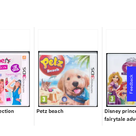
Feedback
ection
Petz beach
Disney princ
fairytale ad