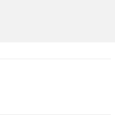
...
...