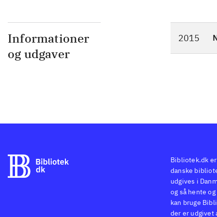
Informationer
2015
N
og udgaver
Bibliotek.dk er
danske bibliote
udgives i Danm
og så hente og 
kan bruge Bibli
der er udgivet 