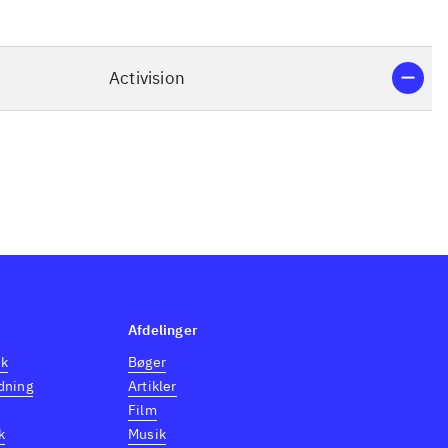
Activision
Afdelinger
dk
Bøger
dning
Artikler
Film
k
Musik