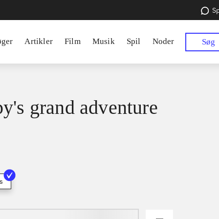
Sp
øger
Artikler
Film
Musik
Spil
Noder
Søg
y's grand adventure
s