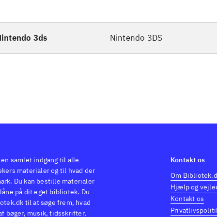
intendo 3ds
Nintendo 3DS
 en samlet indgang til alle
Kontakt os
kers materialer og til hvad der
Om Bibliotek.
ark. Du kan bestille materialer
Hjælp og vejle
låne på dit eget bibliotek. Du
Kontakt os
otek.dk til at søge frem, hvad
Privatlivspoliti
af bøger, musik, tidsskrifter,