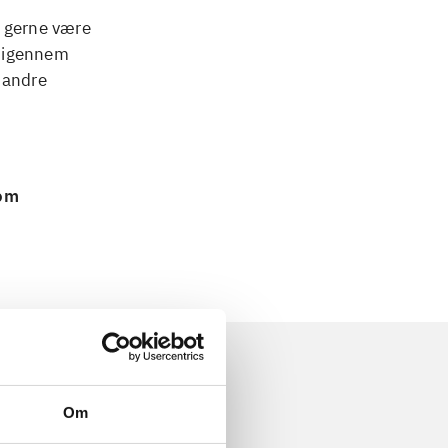
l gerne være
r igennem
 andre
 om
Om