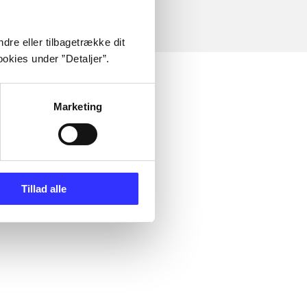
dre eller tilbagetrække dit
okies under ”Detaljer”.
Marketing
Tillad alle