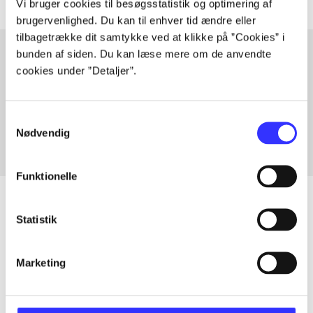
Vi bruger cookies til besøgsstatistik og optimering af
brugervenlighed. Du kan til enhver tid ændre eller
tilbagetrække dit samtykke ved at klikke på ”Cookies” i
bunden af siden. Du kan læse mere om de anvendte
cookies under ”Detaljer”.
Artikler med samme emner
Fra
Samtykkevalg
Nødvendig
Funktionelle
Statistik
Artikler
Marketing
Alle registrerede artikler fordelt på udgivelser
...