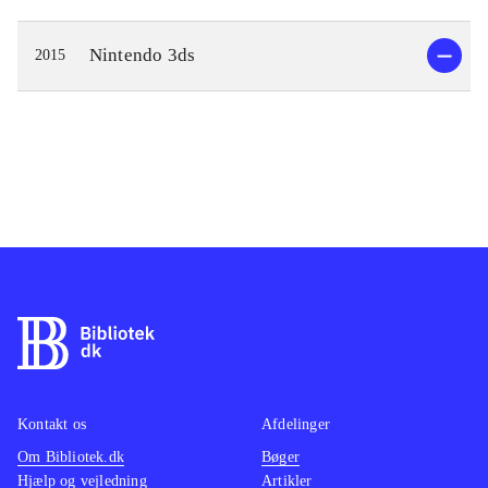
Nintendo 3ds
2015
Kontakt os
Afdelinger
Om Bibliotek.dk
Bøger
Hjælp og vejledning
Artikler