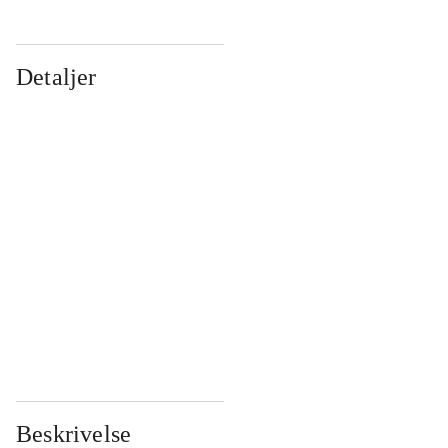
Detaljer
...
...
...
...
...
...
...
...
...
...
...
...
Beskrivelse