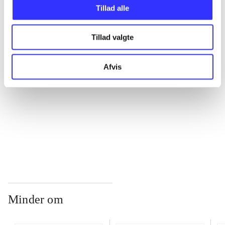
Tillad alle
...
Tillad valgte
...
Afvis
...
...
Minder om