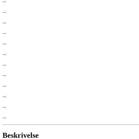
...
...
...
...
...
...
...
...
...
...
...
...
Beskrivelse