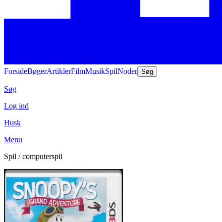
Forside
Bøger
Artikler
Film
Musik
Spil
Noder
Søg
Søg
Log ind
Husk
Menu
Spil / computerspil