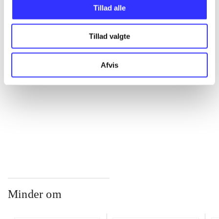
Tillad alle
...
Tillad valgte
...
Afvis
...
...
Minder om