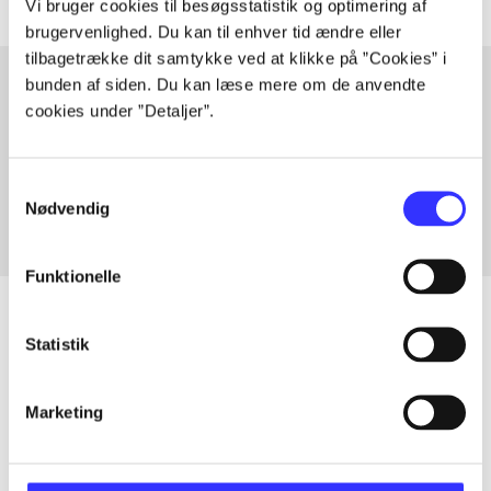
Vi bruger cookies til besøgsstatistik og optimering af
brugervenlighed. Du kan til enhver tid ændre eller
tilbagetrække dit samtykke ved at klikke på ”Cookies” i
bunden af siden. Du kan læse mere om de anvendte
cookies under ”Detaljer”.
Artikler med samme emner
Fra
Samtykkevalg
Nødvendig
Funktionelle
Statistik
Artikler
Marketing
Alle registrerede artikler fordelt på udgivelser
...