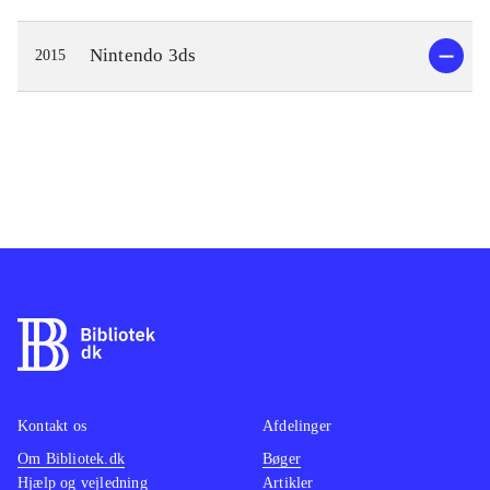
Nintendo 3ds
2015
Kontakt os
Afdelinger
Om Bibliotek.dk
Bøger
Hjælp og vejledning
Artikler