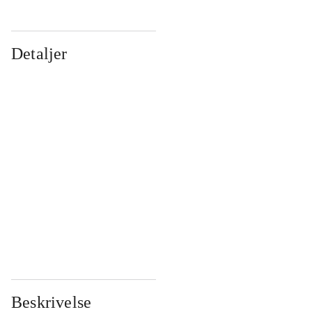
Detaljer
...
...
...
...
...
...
...
...
...
...
...
...
Beskrivelse