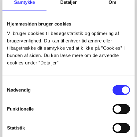
Samtykke
Detaljer
Om
Hjemmesiden bruger cookies
Artikler med samme emner
Vi bruger cookies til besøgsstatistik og optimering af
brugervenlighed. Du kan til enhver tid ændre eller
Fra
tilbagetrække dit samtykke ved at klikke på ”Cookies” i
bunden af siden. Du kan læse mere om de anvendte
cookies under ”Detaljer”.
Samtykkevalg
Nødvendig
Artikler
Funktionelle
Alle registrerede artikler fordelt på udgivelser
...
Statistik
...