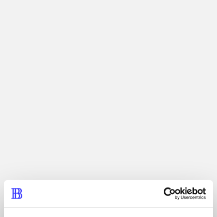
Plaformspil. Radiserne leger gemmeleg i Søren Bruns
hus og Nuser vil gerne være med. Han giver gemmelegen
ekstra kulør og spænding, når han rejser igennem den
ene fantasiverden efter den anden i søgen efter Søren
Brun og de andre radiser.
Tidsskrift
Artiklen er en del af
lorem ipsum dolor sit amet ...
Tidsskrift
Artiklerne i
handler ofte om