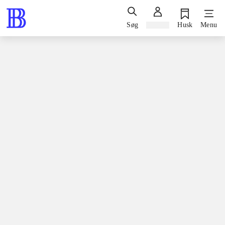
Søg
Log ind
Husk
Menu
Spil / computerspil
Nintendo 3ds, 2015
Snoopy's grand adventure
Nintendo 3ds