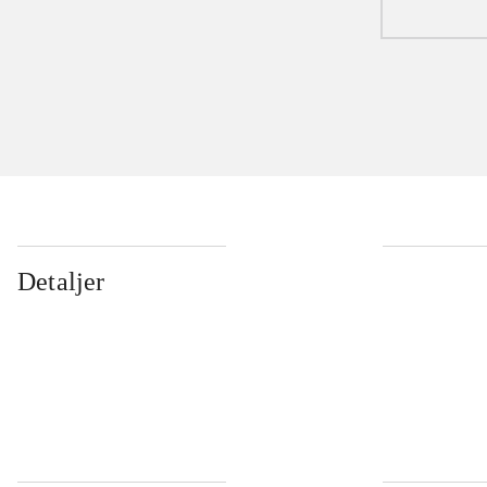
Detaljer
...
...
...
...