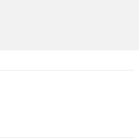
...
...