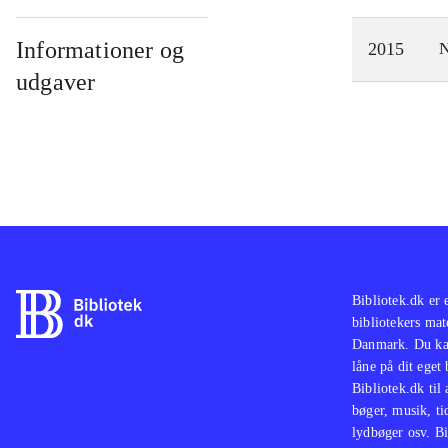
Informationer og
2015
N
udgaver
Bibliotek.dk er 
bibliotekers mat
Danmark. Du kan
låne på dit eget
Bibliotek.dk til
bøger, musik, tid
lydbøger osv. Bi