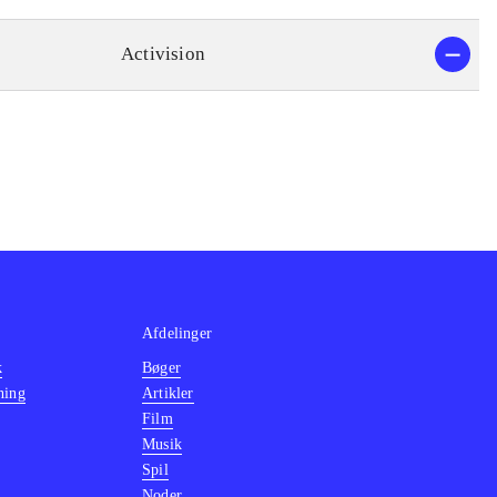
Activision
Afdelinger
k
Bøger
ning
Artikler
Film
Musik
Spil
Noder