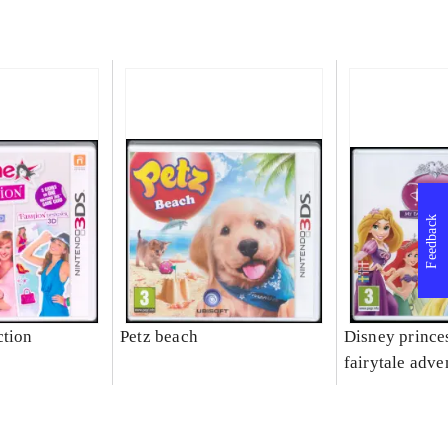
Feedback
ction
Petz beach
Disney prince
fairytale adve