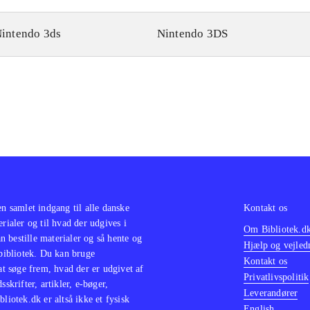
intendo 3ds
Nintendo 3DS
en samlet indgang til alle danske
Kontakt os
erialer og til hvad der udgives i
Om Bibliotek.d
 bestille materialer og så hente og
Hjælp og vejled
 bibliotek. Du kan bruge
Kontakt os
 at søge frem, hvad der er udgivet af
Privatlivspolitik
sskrifter, artikler, e-bøger,
Leverandører
bliotek.dk er altså ikke et fysisk
English