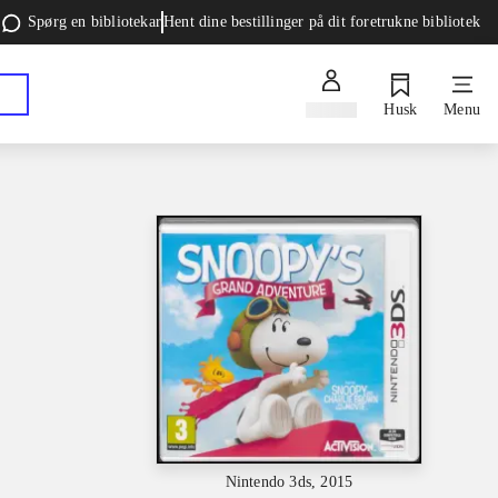
Spørg en bibliotekar
Hent dine bestillinger på dit foretrukne bibliotek
Log ind
Husk
Menu
Nintendo 3ds, 2015