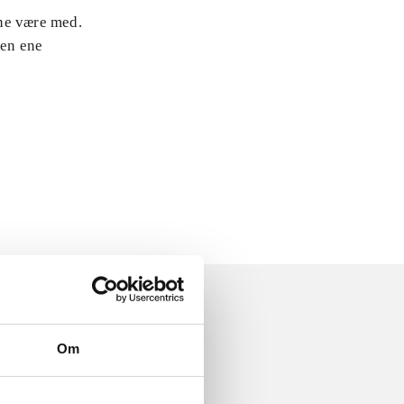
rne være med.
den ene
.
Om