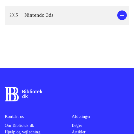
Nintendo 3ds
2015
Kontakt os
Afdelinger
Om Bibliotek.dk
Bøger
Hjælp og vejledning
Artikler