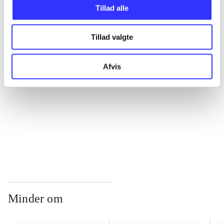
Tillad alle
...
Tillad valgte
...
Afvis
...
...
Minder om