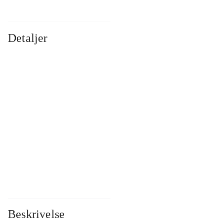
Detaljer
...
...
...
...
...
...
...
...
...
...
...
...
Beskrivelse