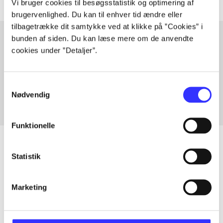
Vi bruger cookies til besøgsstatistik og optimering af
brugervenlighed. Du kan til enhver tid ændre eller
tilbagetrække dit samtykke ved at klikke på ”Cookies” i
bunden af siden. Du kan læse mere om de anvendte
cookies under ”Detaljer”.
Artikler med samme emner
Fra
Samtykkevalg
Nødvendig
Funktionelle
Statistik
Artikler
Marketing
Alle registrerede artikler fordelt på udgivelser
...