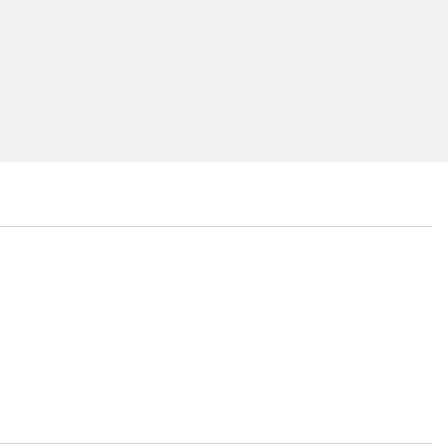
...
...