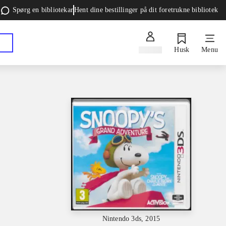
Spørg en bibliotekar
Hent dine bestillinger på dit foretrukne bibliotek
Log ind
Husk
Menu
Nintendo 3ds, 2015