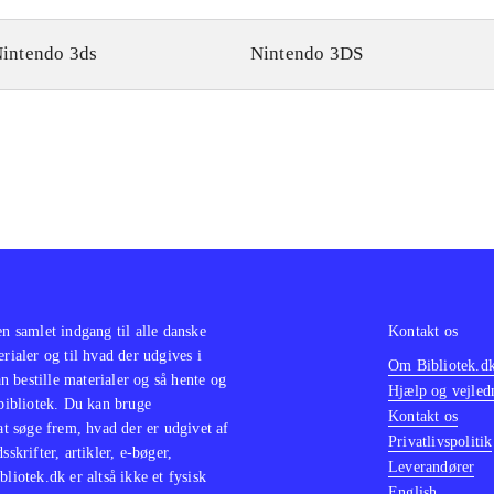
intendo 3ds
Nintendo 3DS
en samlet indgang til alle danske
Kontakt os
erialer og til hvad der udgives i
Om Bibliotek.d
 bestille materialer og så hente og
Hjælp og vejled
 bibliotek. Du kan bruge
Kontakt os
 at søge frem, hvad der er udgivet af
Privatlivspolitik
sskrifter, artikler, e-bøger,
Leverandører
bliotek.dk er altså ikke et fysisk
English