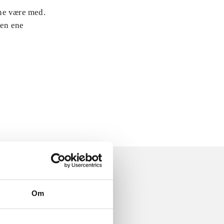
rne være med.
den ene
.
Om