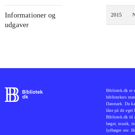
Informationer og
2015
N
udgaver
Bibliotek.dk er 
bibliotekers mat
Danmark. Du kan
låne på dit eget
Bibliotek.dk til
bøger, musik, tid
lydbøger osv. Bi