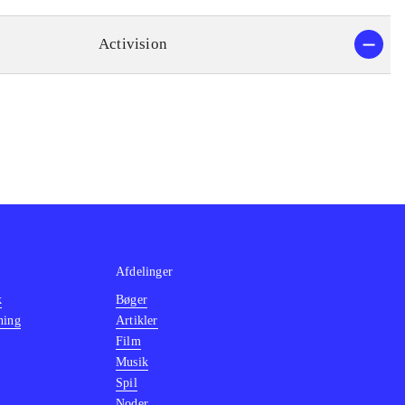
Activision
Afdelinger
k
Bøger
ning
Artikler
Film
Musik
Spil
Noder