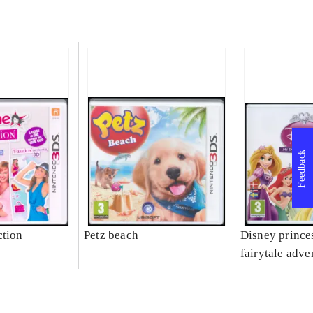
Feedback
ction
Petz beach
Disney prince
fairytale adve