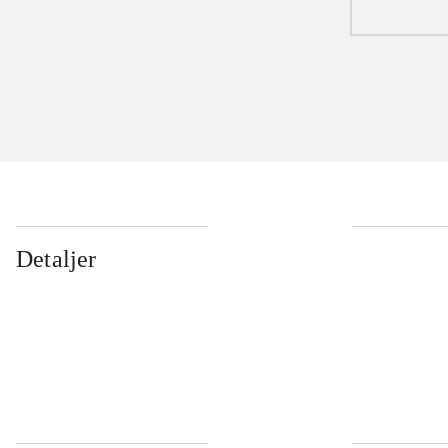
Detaljer
...
...
...
...