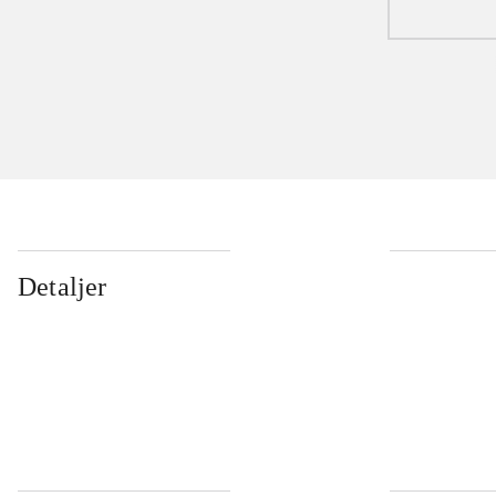
Detaljer
...
...
...
...