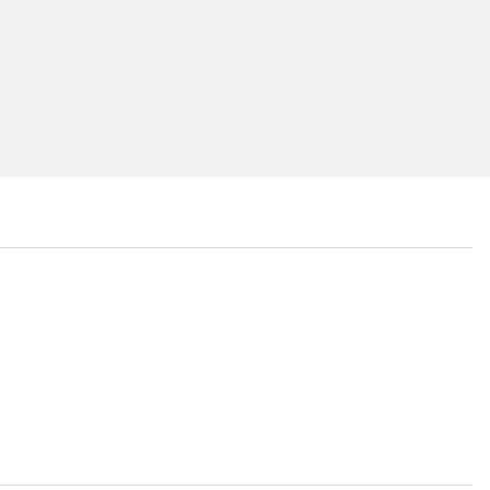
...
...