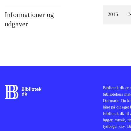
Informationer og
2015
N
udgaver
Bibliotek.dk er 
bibliotekers mat
Danmark. Du kan
låne på dit eget
Bibliotek.dk til
bøger, musik, tid
lydbøger osv. Bi