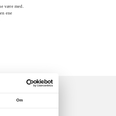
rne være med.
den ene
.
Om