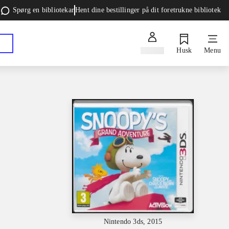
Spørg en bibliotekar
Hent dine bestillinger på dit foretrukne bibliotek
Log ind
Husk
Menu
Nintendo 3ds, 2015