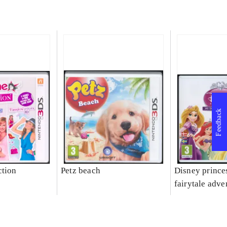
Feedback
ction
Petz beach
Disney prince
fairytale adve