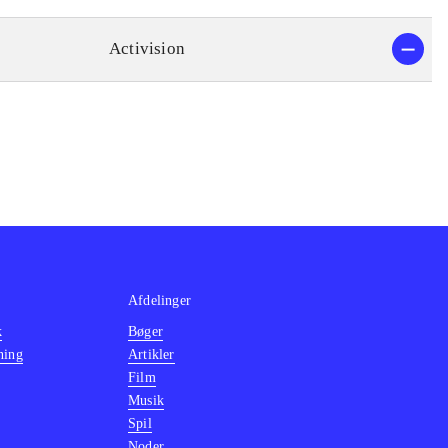
Activision
Afdelinger
k
Bøger
ning
Artikler
Film
Musik
Spil
Noder