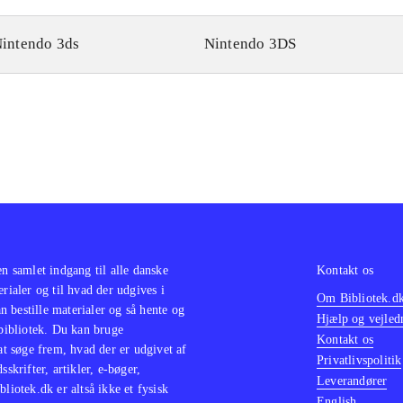
intendo 3ds
Nintendo 3DS
en samlet indgang til alle danske
Kontakt os
erialer og til hvad der udgives i
Om Bibliotek.d
 bestille materialer og så hente og
Hjælp og vejled
 bibliotek. Du kan bruge
Kontakt os
 at søge frem, hvad der er udgivet af
Privatlivspolitik
sskrifter, artikler, e-bøger,
Leverandører
bliotek.dk er altså ikke et fysisk
English