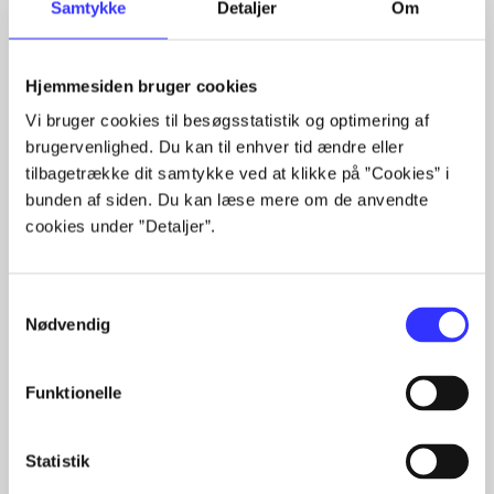
Samtykke
Detaljer
Om
Hjemmesiden bruger cookies
Artikler med samme emner
Vi bruger cookies til besøgsstatistik og optimering af
brugervenlighed. Du kan til enhver tid ændre eller
Fra
tilbagetrække dit samtykke ved at klikke på ”Cookies” i
bunden af siden. Du kan læse mere om de anvendte
cookies under ”Detaljer”.
Samtykkevalg
Nødvendig
Artikler
Funktionelle
Alle registrerede artikler fordelt på udgivelser
...
Statistik
...