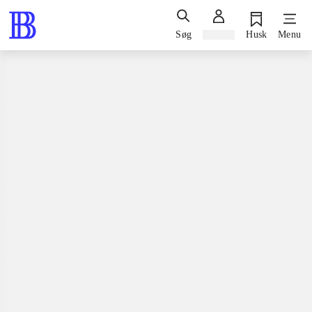
Søg
Log ind
Husk
Menu
Spil / computerspil
Nintendo 3ds, 2015
Snoopy's grand adventure
Nintendo 3ds