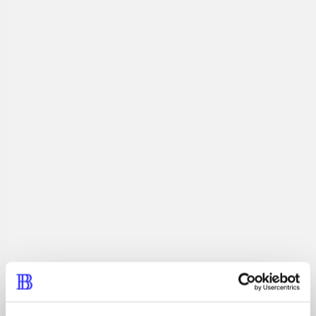
Plaformspil. Radiserne leger gemmeleg i Søren Bruns
hus og Nuser vil gerne være med. Han giver gemmelegen
ekstra kulør og spænding, når han rejser igennem den
ene fantasiverden efter den anden i søgen efter Søren
Brun og de andre radiser.
Tidsskrift
Artiklen er en del af
lorem ipsum dolor sit amet ...
Tidsskrift
Artiklerne i
handler ofte om