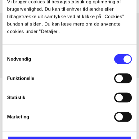
Vi bruger cookies til besøgsstatistik og optimering af
brugervenlighed. Du kan til enhver tid ændre eller
tilbagetrække dit samtykke ved at klikke på ”Cookies” i
bunden af siden. Du kan læse mere om de anvendte
cookies under ”Detaljer”.
Artikler med samme emner
Fra
Samtykkevalg
Nødvendig
Funktionelle
Statistik
Artikler
Marketing
Alle registrerede artikler fordelt på udgivelser
...