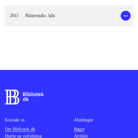
Nintendo 3ds
2015
Kontakt os
Afdelinger
Om Bibliotek.dk
Bøger
Hjælp og vejledning
Artikler