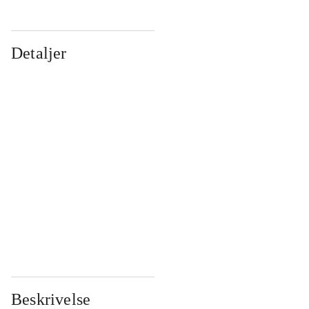
Detaljer
...
...
...
...
...
...
...
...
...
...
...
...
Beskrivelse