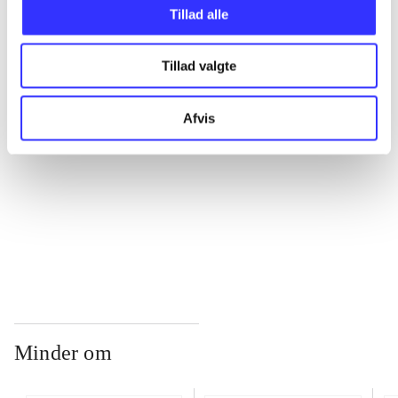
Tillad alle
...
Tillad valgte
...
Afvis
...
...
Minder om