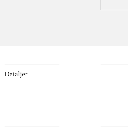
Detaljer
...
...
...
...