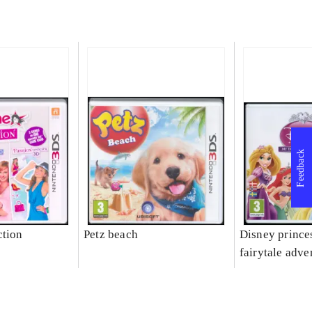
Feedback
ction
Petz beach
Disney prince
fairytale adve