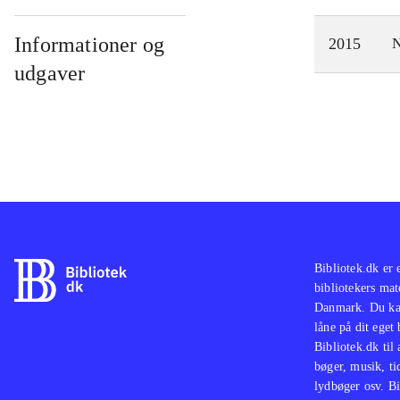
Informationer og
2015
N
udgaver
Bibliotek.dk er 
bibliotekers mat
Danmark. Du kan
låne på dit eget
Bibliotek.dk til
bøger, musik, tid
lydbøger osv. Bi