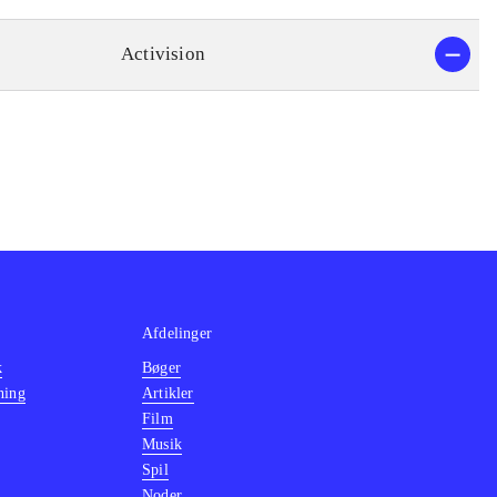
Activision
Afdelinger
k
Bøger
ning
Artikler
Film
Musik
Spil
Noder