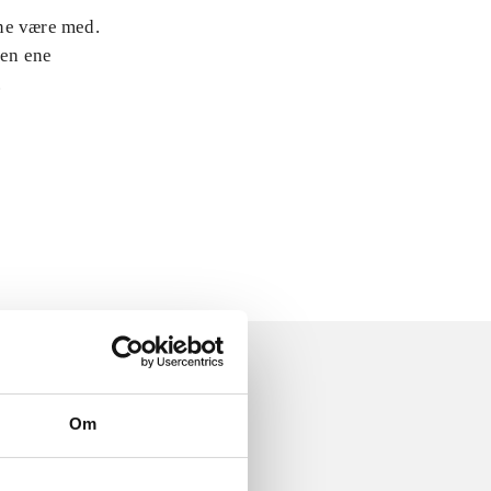
rne være med.
den ene
.
Om