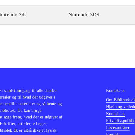
intendo 3ds
Nintendo 3DS
en samlet indgang til alle danske
Kontakt os
erialer og til hvad der udgives i
Om Bibliotek.d
 bestille materialer og så hente og
Hjælp og vejled
 bibliotek. Du kan bruge
Kontakt os
 at søge frem, hvad der er udgivet af
Privatlivspolitik
sskrifter, artikler, e-bøger,
Leverandører
bliotek.dk er altså ikke et fysisk
English