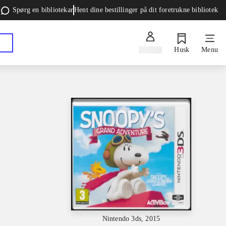
Spørg en bibliotekar
Hent dine bestillinger på dit foretrukne bibliotek
Log ind
Husk
Menu
Nintendo 3ds, 2015