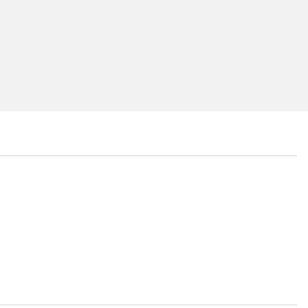
...
...