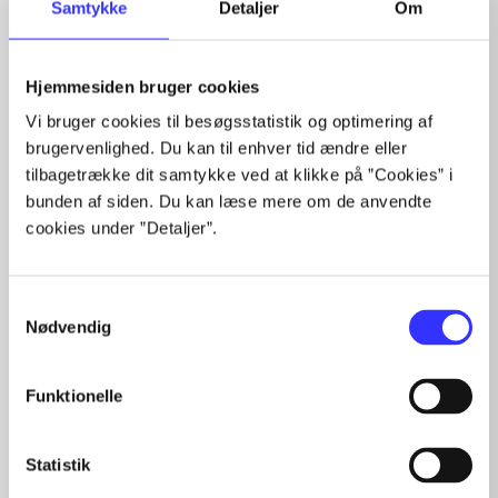
Samtykke
Detaljer
Om
Hjemmesiden bruger cookies
Artikler med samme emner
Vi bruger cookies til besøgsstatistik og optimering af
brugervenlighed. Du kan til enhver tid ændre eller
Fra
tilbagetrække dit samtykke ved at klikke på ”Cookies” i
bunden af siden. Du kan læse mere om de anvendte
cookies under ”Detaljer”.
Samtykkevalg
Nødvendig
Artikler
Funktionelle
Alle registrerede artikler fordelt på udgivelser
...
Statistik
...