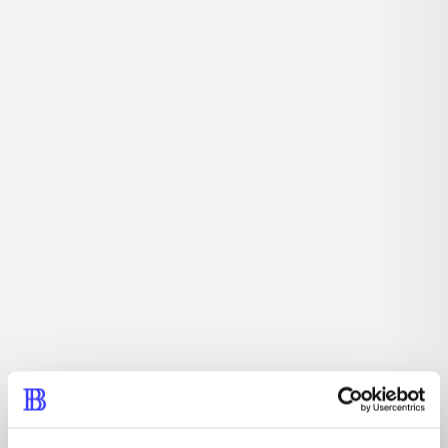
Plaformspil. Radiserne leger gemmeleg i Søren Bruns
hus og Nuser vil gerne være med. Han giver gemmelegen
ekstra kulør og spænding, når han rejser igennem den
ene fantasiverden efter den anden i søgen efter Søren
Brun og de andre radiser.
Tidsskrift
Artiklen er en del af
lorem ipsum dolor sit amet ...
Tidsskrift
Artiklerne i
handler ofte om