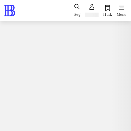
Søg
Log ind
Husk
Menu
Spil / computerspil
Nintendo 3ds, 2015
Snoopy's grand adventure
Nintendo 3ds