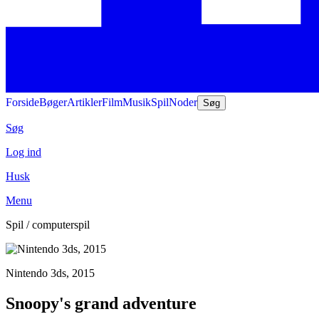
Forside
Bøger
Artikler
Film
Musik
Spil
Noder
Søg
Søg
Log ind
Husk
Menu
Spil / computerspil
Nintendo 3ds, 2015
Snoopy's grand adventure