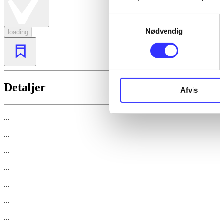
Samtykkevalg
Nødvendig
loading
Detaljer
Afvis
...
...
...
...
...
...
...