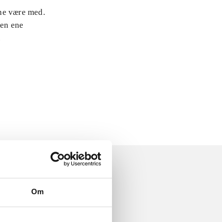
rne være med.
den ene
.
Om