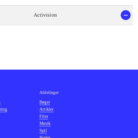
Activision
Afdelinger
k
Bøger
ning
Artikler
Film
Musik
Spil
Noder