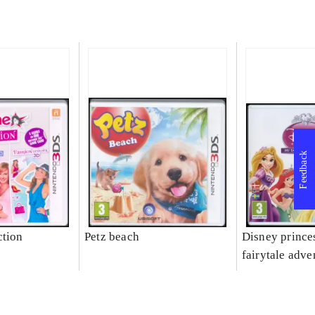
Feedback
ction
Petz beach
Disney prince
fairytale adve