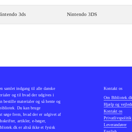
intendo 3ds
Nintendo 3DS
en samlet indgang til alle danske
Kontakt os
erialer og til hvad der udgives i
Om Bibliotek.d
 bestille materialer og så hente og
Hjælp og vejled
 bibliotek. Du kan bruge
Kontakt os
 at søge frem, hvad der er udgivet af
Privatlivspolitik
sskrifter, artikler, e-bøger,
Leverandører
bliotek.dk er altså ikke et fysisk
English