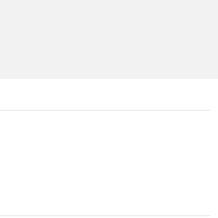
...
...