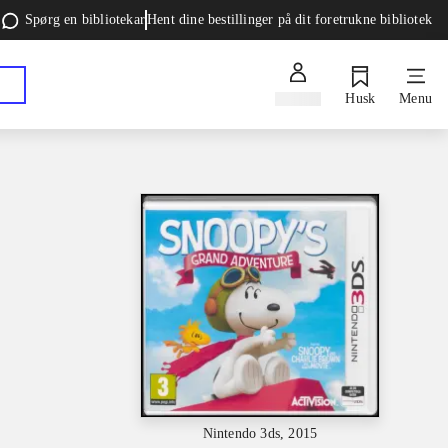
Spørg en bibliotekar
Hent dine bestillinger på dit foretrukne bibliotek
Log ind
Husk
Menu
Nintendo 3ds, 2015