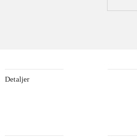
Detaljer
...
...
...
...