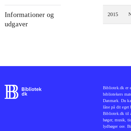
Informationer og
2015
N
udgaver
Bibliotek.dk er 
bibliotekers mat
Danmark. Du kan
låne på dit eget
Bibliotek.dk til
bøger, musik, tid
lydbøger osv. Bi