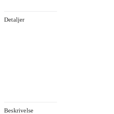
Detaljer
...
...
...
...
...
...
...
...
...
...
...
...
Beskrivelse