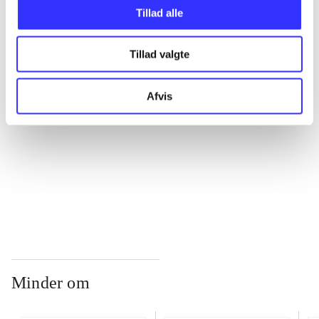
Tillad alle
...
Tillad valgte
...
Afvis
...
...
Minder om