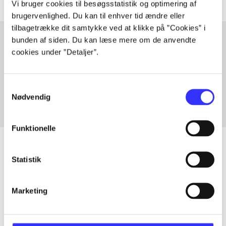
Vi bruger cookies til besøgsstatistik og optimering af
brugervenlighed. Du kan til enhver tid ændre eller
tilbagetrække dit samtykke ved at klikke på ”Cookies” i
bunden af siden. Du kan læse mere om de anvendte
cookies under ”Detaljer”.
Artikler med samme emner
Fra
Samtykkevalg
Nødvendig
Funktionelle
Statistik
Artikler
Alle registrerede artikler fordelt på udgivelser
Marketing
...