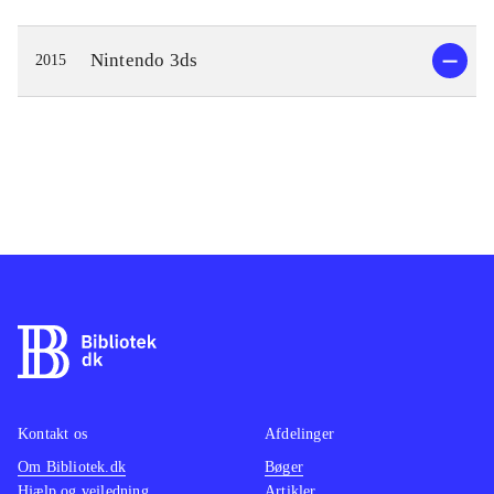
Nintendo 3ds
2015
Kontakt os
Afdelinger
Om Bibliotek.dk
Bøger
Hjælp og vejledning
Artikler