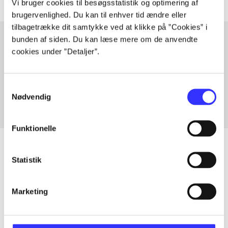
Vi bruger cookies til besøgsstatistik og optimering af
brugervenlighed. Du kan til enhver tid ændre eller
tilbagetrække dit samtykke ved at klikke på ”Cookies” i
bunden af siden. Du kan læse mere om de anvendte
cookies under ”Detaljer”.
Artikler med samme emner
Fra
Samtykkevalg
Nødvendig
Funktionelle
Statistik
Artikler
Marketing
Alle registrerede artikler fordelt på udgivelser
...