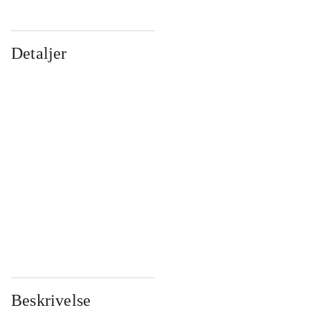
Detaljer
...
...
...
...
...
...
...
...
...
...
...
...
Beskrivelse