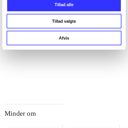
Tillad alle
...
Tillad valgte
...
Afvis
...
...
Minder om