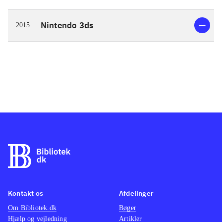
Nintendo 3ds
2015
Kontakt os
Afdelinger
Om Bibliotek.dk
Bøger
Hjælp og vejledning
Artikler