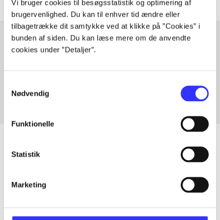
Vi bruger cookies til besøgsstatistik og optimering af
brugervenlighed. Du kan til enhver tid ændre eller
tilbagetrække dit samtykke ved at klikke på ”Cookies” i
bunden af siden. Du kan læse mere om de anvendte
cookies under ”Detaljer”.
Artikler med samme emner
Fra
Samtykkevalg
Nødvendig
Funktionelle
Statistik
Artikler
Marketing
Alle registrerede artikler fordelt på udgivelser
...