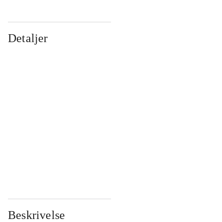
Detaljer
...
...
...
...
...
...
...
...
...
...
...
...
Beskrivelse