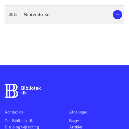
Nintendo 3ds
2015
Kontakt os
Afdelinger
Om Bibliotek.dk
Bøger
Hjælp og vejledning
Artikler