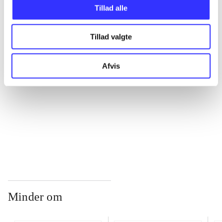
Tillad alle
...
Tillad valgte
...
Afvis
...
...
Minder om