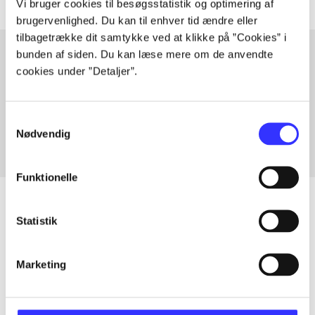
Vi bruger cookies til besøgsstatistik og optimering af
brugervenlighed. Du kan til enhver tid ændre eller
tilbagetrække dit samtykke ved at klikke på ”Cookies” i
bunden af siden. Du kan læse mere om de anvendte
cookies under ”Detaljer”.
Artikler med samme emner
Fra
Samtykkevalg
Nødvendig
Funktionelle
Statistik
Artikler
Marketing
Alle registrerede artikler fordelt på udgivelser
...