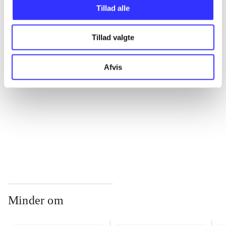
Tillad alle
...
Tillad valgte
...
Afvis
...
...
Minder om