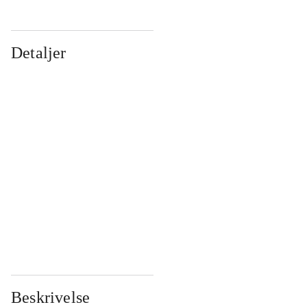
Detaljer
...
...
...
...
...
...
...
...
...
...
...
...
Beskrivelse