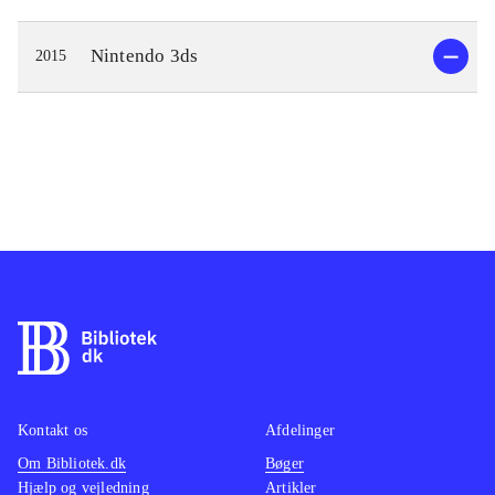
Nintendo 3ds
2015
Kontakt os
Afdelinger
Om Bibliotek.dk
Bøger
Hjælp og vejledning
Artikler