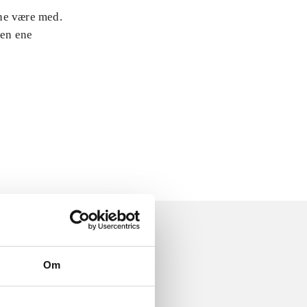
rne være med.
den ene
.
Om