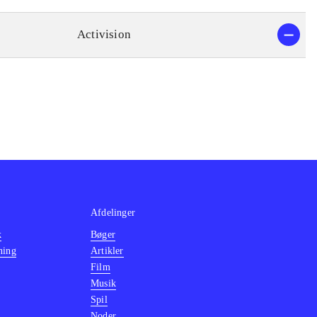
Activision
Afdelinger
k
Bøger
ning
Artikler
Film
Musik
Spil
Noder