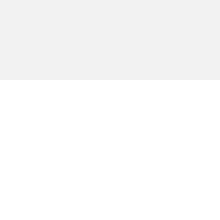
...
...