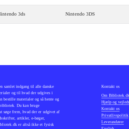
intendo 3ds
Nintendo 3DS
en samlet indgang til alle danske
Kontakt os
erialer og til hvad der udgives i
Om Bibliotek.d
 bestille materialer og så hente og
Hjælp og vejled
 bibliotek. Du kan bruge
Kontakt os
 at søge frem, hvad der er udgivet af
Privatlivspolitik
sskrifter, artikler, e-bøger,
Leverandører
bliotek.dk er altså ikke et fysisk
English