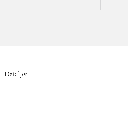
Detaljer
...
...
...
...