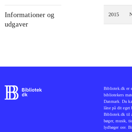
Informationer og
2015
N
udgaver
Bibliotek.dk er 
bibliotekers mat
Danmark. Du kan
låne på dit eget
Bibliotek.dk til
bøger, musik, tid
lydbøger osv. Bi