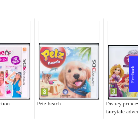
Feedback
ction
Petz beach
Disney prince
fairytale adve