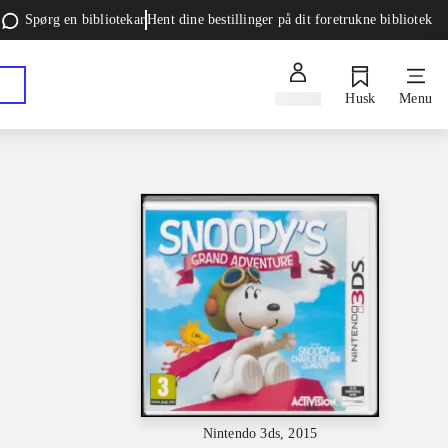
Spørg en bibliotekar
Hent dine bestillinger på dit foretrukne bibliotek
Log ind
Husk
Menu
Nintendo 3ds, 2015