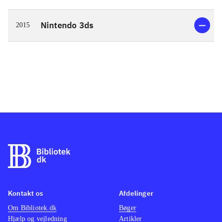
Nintendo 3ds
2015
Kontakt os
Afdelinger
Om Bibliotek.dk
Bøger
Hjælp og vejledning
Artikler