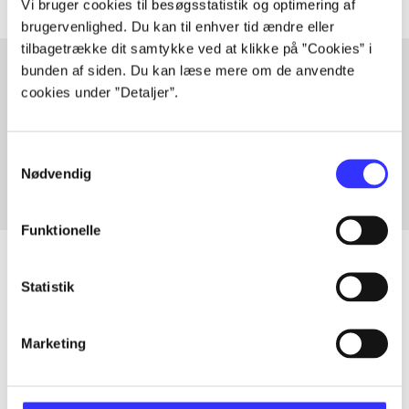
Vi bruger cookies til besøgsstatistik og optimering af
brugervenlighed. Du kan til enhver tid ændre eller
tilbagetrække dit samtykke ved at klikke på ”Cookies” i
bunden af siden. Du kan læse mere om de anvendte
cookies under ”Detaljer”.
Artikler med samme emner
Fra
Samtykkevalg
Nødvendig
Funktionelle
Statistik
Artikler
Marketing
Alle registrerede artikler fordelt på udgivelser
...