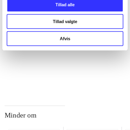
Tillad alle
...
Tillad valgte
...
Afvis
...
...
Minder om