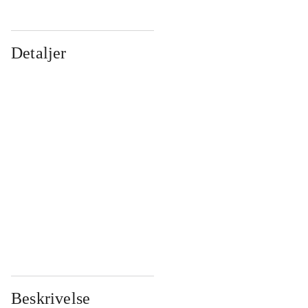
Detaljer
...
...
...
...
...
...
...
...
...
...
...
...
Beskrivelse