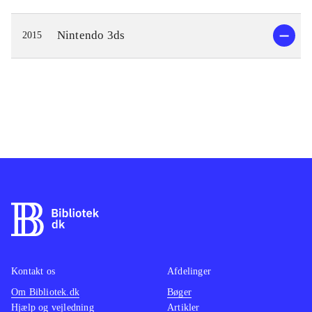
Nintendo 3ds
2015
Kontakt os
Afdelinger
Om Bibliotek.dk
Bøger
Hjælp og vejledning
Artikler