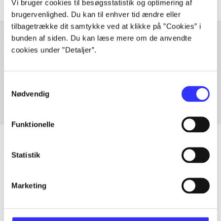
Vi bruger cookies til besøgsstatistik og optimering af
brugervenlighed. Du kan til enhver tid ændre eller
tilbagetrække dit samtykke ved at klikke på ”Cookies” i
bunden af siden. Du kan læse mere om de anvendte
cookies under ”Detaljer”.
Artikler med samme emner
Fra
Samtykkevalg
Nødvendig
Funktionelle
Statistik
Artikler
Marketing
Alle registrerede artikler fordelt på udgivelser
...