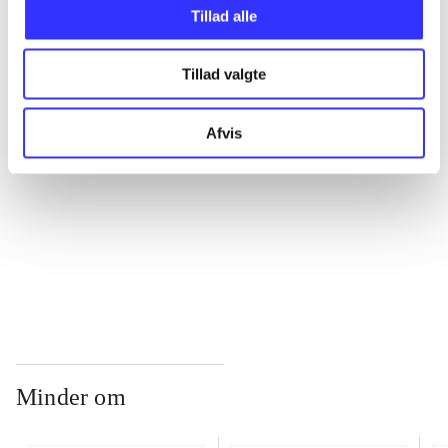
Tillad alle
...
Tillad valgte
...
Afvis
...
...
Minder om