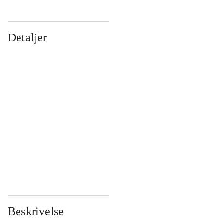
Detaljer
...
...
...
...
...
...
...
...
...
...
...
...
Beskrivelse