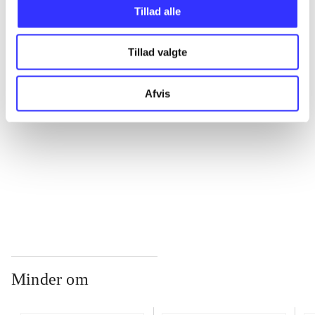
Tillad alle
...
Tillad valgte
...
Afvis
...
...
Minder om