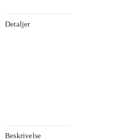
Detaljer
...
...
...
...
...
...
...
...
...
...
...
...
Beskrivelse