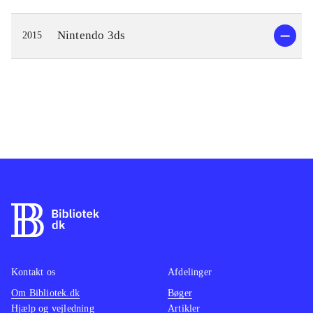
Nintendo 3ds
2015
Kontakt os
Afdelinger
Om Bibliotek.dk
Bøger
Hjælp og vejledning
Artikler