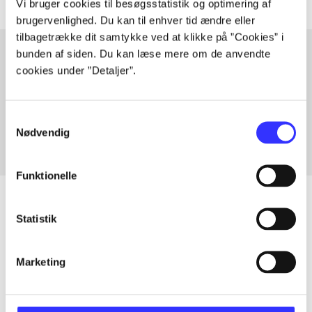
Vi bruger cookies til besøgsstatistik og optimering af
brugervenlighed. Du kan til enhver tid ændre eller
tilbagetrække dit samtykke ved at klikke på ”Cookies” i
bunden af siden. Du kan læse mere om de anvendte
cookies under ”Detaljer”.
Artikler med samme emner
Fra
Samtykkevalg
Nødvendig
Funktionelle
Statistik
Artikler
Marketing
Alle registrerede artikler fordelt på udgivelser
...