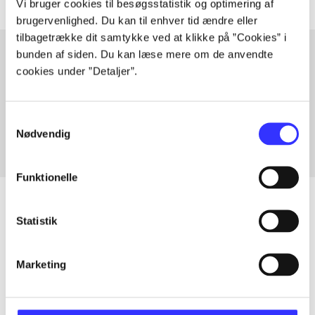
Vi bruger cookies til besøgsstatistik og optimering af
brugervenlighed. Du kan til enhver tid ændre eller
tilbagetrække dit samtykke ved at klikke på ”Cookies” i
bunden af siden. Du kan læse mere om de anvendte
cookies under ”Detaljer”.
Artikler med samme emner
Fra
Samtykkevalg
Nødvendig
Funktionelle
Statistik
Artikler
Marketing
Alle registrerede artikler fordelt på udgivelser
...