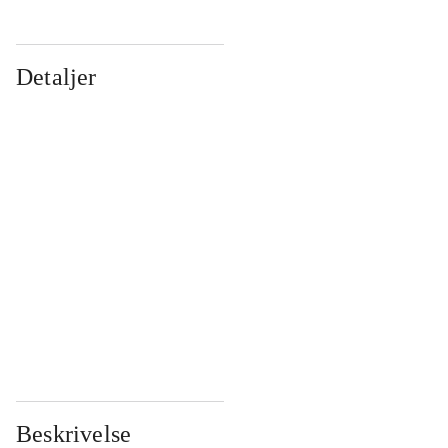
Detaljer
...
...
...
...
...
...
...
...
...
...
...
...
Beskrivelse