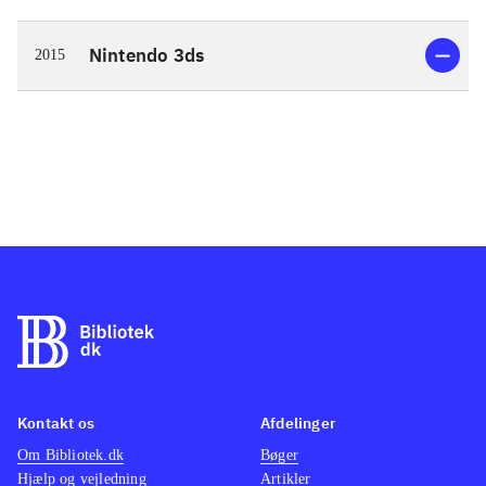
Nintendo 3ds
2015
Kontakt os
Afdelinger
Om Bibliotek.dk
Bøger
Hjælp og vejledning
Artikler