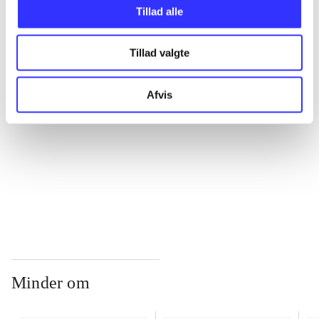
Tillad alle
...
Tillad valgte
...
Afvis
...
...
Minder om