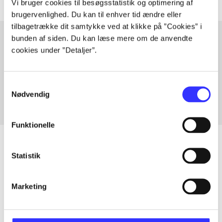
Vi bruger cookies til besøgsstatistik og optimering af
brugervenlighed. Du kan til enhver tid ændre eller
tilbagetrække dit samtykke ved at klikke på ”Cookies” i
bunden af siden. Du kan læse mere om de anvendte
cookies under ”Detaljer”.
Artikler med samme emner
Fra
Samtykkevalg
Nødvendig
Funktionelle
Statistik
Artikler
Marketing
Alle registrerede artikler fordelt på udgivelser
...