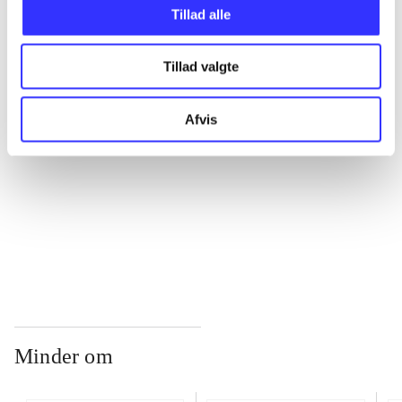
Tillad alle
...
Tillad valgte
...
Afvis
...
...
Minder om