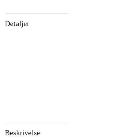
Detaljer
...
...
...
...
...
...
...
...
...
...
...
...
Beskrivelse