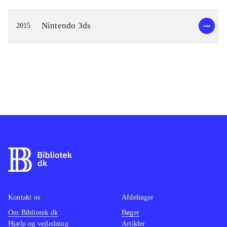
Nintendo 3ds
2015
Kontakt os
Afdelinger
Om Bibliotek.dk
Bøger
Hjælp og vejledning
Artikler