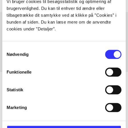
Vi bruger cookies til besøgsstatistik og optimering af
brugervenlighed. Du kan til enhver tid ændre eller
tilbagetrække dit samtykke ved at klikke på ”Cookies” i
bunden af siden. Du kan læse mere om de anvendte
cookies under ”Detaljer”.
Artikler med samme emner
Fra
Samtykkevalg
Nødvendig
Funktionelle
Statistik
Artikler
Marketing
Alle registrerede artikler fordelt på udgivelser
...