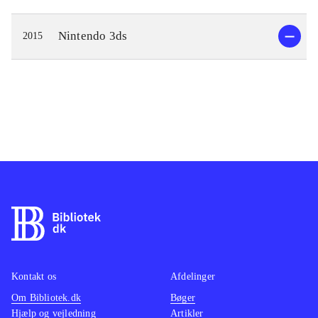
Nintendo 3ds
2015
Kontakt os
Afdelinger
Om Bibliotek.dk
Bøger
Hjælp og vejledning
Artikler