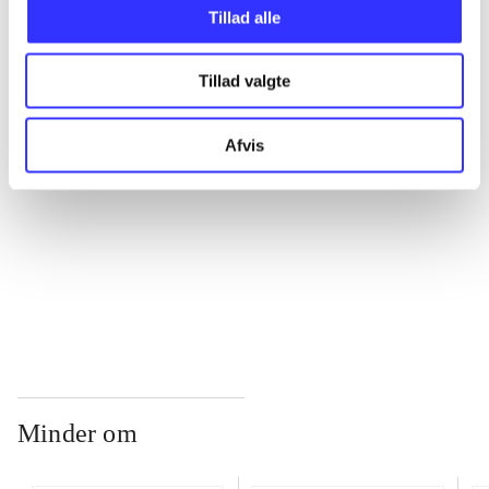
Tillad alle
...
Tillad valgte
...
Afvis
...
...
Minder om