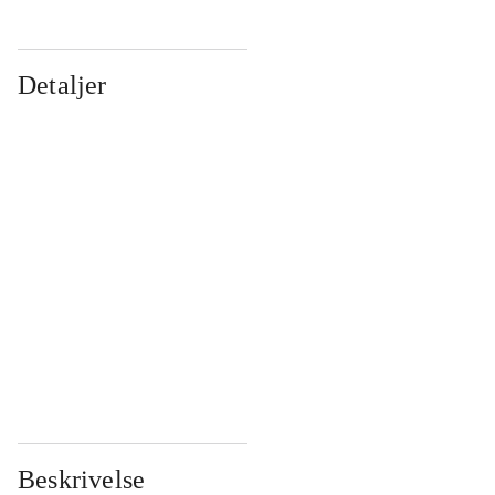
Detaljer
...
...
...
...
...
...
...
...
...
...
...
...
Beskrivelse