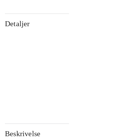
Detaljer
...
...
...
...
...
...
...
...
...
...
...
...
Beskrivelse