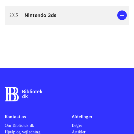
Nintendo 3ds
2015
Kontakt os
Afdelinger
Om Bibliotek.dk
Bøger
Hjælp og vejledning
Artikler