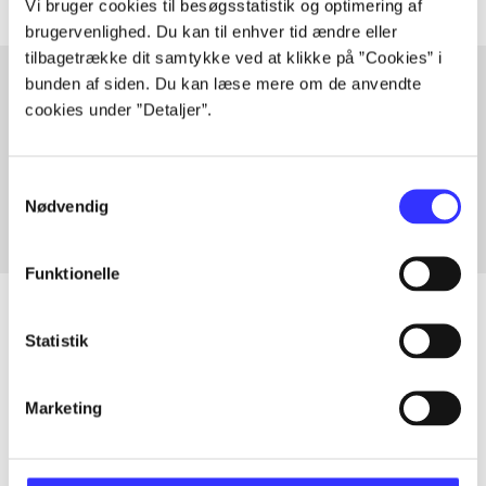
Vi bruger cookies til besøgsstatistik og optimering af
brugervenlighed. Du kan til enhver tid ændre eller
tilbagetrække dit samtykke ved at klikke på ”Cookies” i
bunden af siden. Du kan læse mere om de anvendte
cookies under ”Detaljer”.
Artikler med samme emner
Fra
Samtykkevalg
Nødvendig
Funktionelle
Statistik
Artikler
Marketing
Alle registrerede artikler fordelt på udgivelser
...