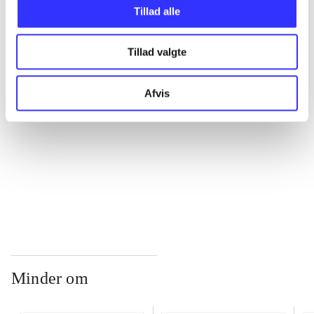
Tillad alle
...
Tillad valgte
...
Afvis
...
...
Minder om