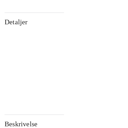
Detaljer
...
...
...
...
...
...
...
...
...
...
...
...
Beskrivelse