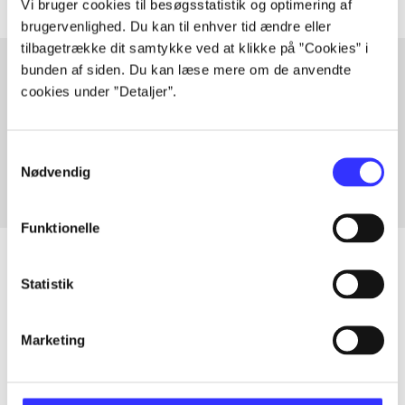
Vi bruger cookies til besøgsstatistik og optimering af
brugervenlighed. Du kan til enhver tid ændre eller
tilbagetrække dit samtykke ved at klikke på ”Cookies” i
bunden af siden. Du kan læse mere om de anvendte
cookies under ”Detaljer”.
Artikler med samme emner
Fra
Samtykkevalg
Nødvendig
Funktionelle
Statistik
Artikler
Marketing
Alle registrerede artikler fordelt på udgivelser
...