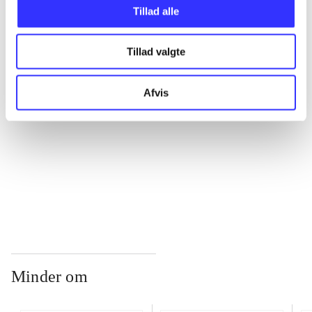
Tillad alle
...
Tillad valgte
...
Afvis
...
...
Minder om