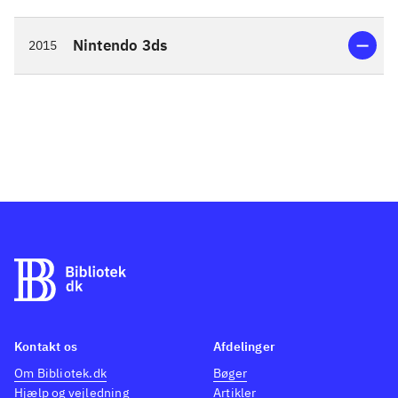
Nintendo 3ds
2015
Kontakt os
Afdelinger
Om Bibliotek.dk
Bøger
Hjælp og vejledning
Artikler