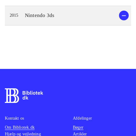
Nintendo 3ds
2015
Kontakt os
Afdelinger
Om Bibliotek.dk
Bøger
Hjælp og vejledning
Artikler