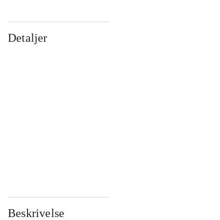
Detaljer
...
...
...
...
...
...
...
...
...
...
...
...
Beskrivelse