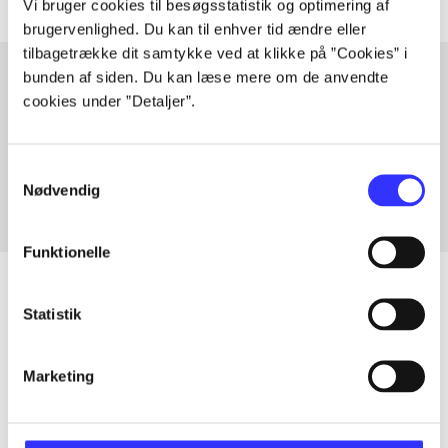
Vi bruger cookies til besøgsstatistik og optimering af
brugervenlighed. Du kan til enhver tid ændre eller
tilbagetrække dit samtykke ved at klikke på ”Cookies” i
bunden af siden. Du kan læse mere om de anvendte
cookies under ”Detaljer”.
Artikler med samme emner
Fra
Samtykkevalg
Nødvendig
Funktionelle
Statistik
Artikler
Marketing
Alle registrerede artikler fordelt på udgivelser
...