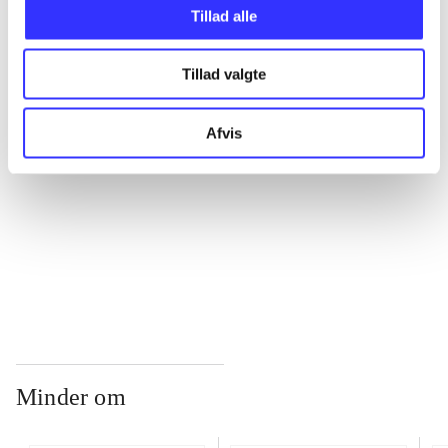
Tillad alle
...
Tillad valgte
...
Afvis
...
...
Minder om