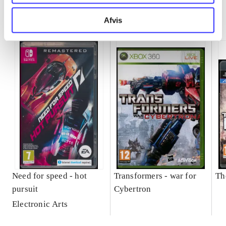
Minder om
Afvis
Need for speed - hot
Transformers - war for
Th
pursuit
Cybertron
Electronic Arts