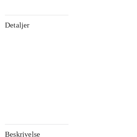
Detaljer
...
...
...
...
...
...
...
...
...
...
...
...
Beskrivelse