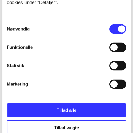
cookies under ”Detaljer”.
Alle registrerede artikler fordelt på udgivelser
...
Samtykkevalg
Nødvendig
...
Funktionelle
...
Statistik
...
Marketing
...
Tillad alle
Tillad valgte