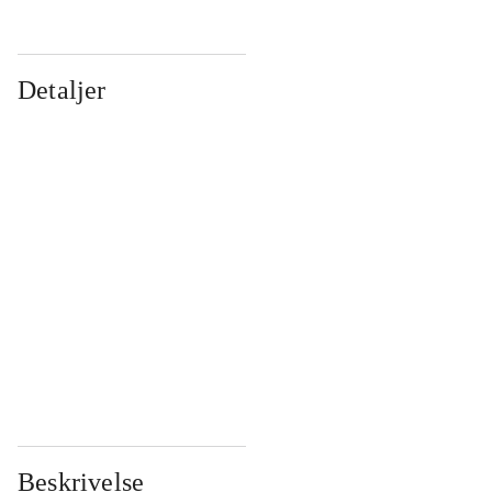
Detaljer
...
...
...
...
...
...
...
...
...
...
...
...
Beskrivelse