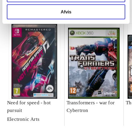
Minder om
Afvis
Need for speed - hot
Transformers - war for
Th
pursuit
Cybertron
Electronic Arts