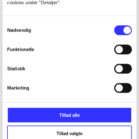
cookies under ”Detaljer”.
Alle registrerede artikler fordelt på udgivelser
...
Samtykkevalg
Nødvendig
...
Funktionelle
...
Statistik
...
Marketing
...
Tillad alle
Tillad valgte