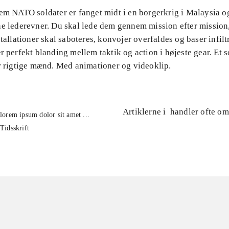
Fem NATO soldater er fanget midt i en borgerkrig i Malaysia o
ne lederevner. Du skal lede dem gennem mission efter mission
stallationer skal saboteres, konvojer overfaldes og baser infiltr
r perfekt blanding mellem taktik og action i højeste gear. Et s
or rigtige mænd. Med animationer og videoklip.
Artiklerne i
handler ofte om
lorem ipsum dolor sit amet ...
Tidsskrift