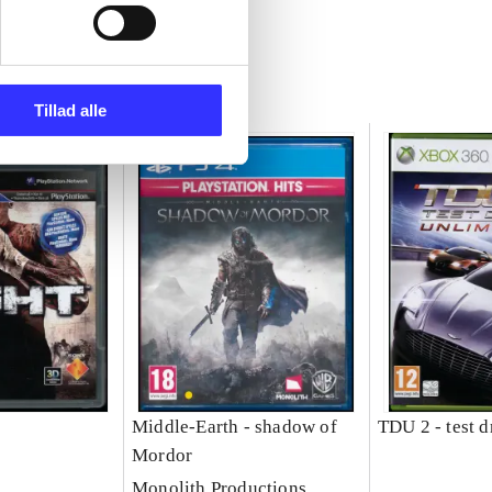
Tillad alle
Middle-Earth - shadow of
TDU 2 - test d
Mordor
Monolith Productions