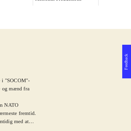
Feedback
re i "SOCOM"-
ge og mænd fra
 fem NATO
nærmeste fremtid.
mtidig med at
upper. Spillets