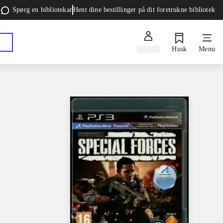
Spørg en bibliotekar
Hent dine bestillinger på dit foretrukne bibliotek
Log ind
Husk
Menu