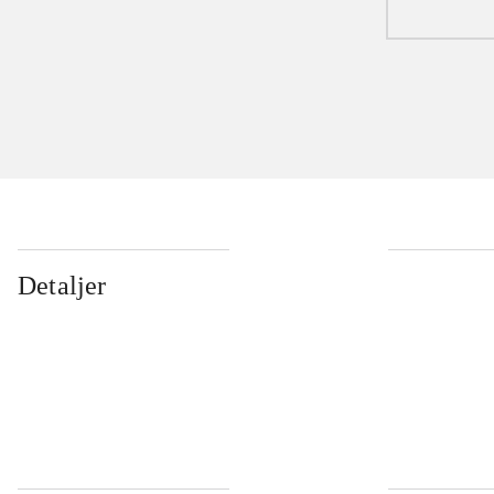
Detaljer
...
...
...
...