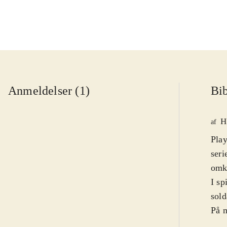
Anmeldelser (1)
Bib
H
af
Pla
seri
omkr
I sp
sold
På m
man 