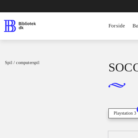
Forside
B
Spil / computerspil
SOCOM
Playstation 3