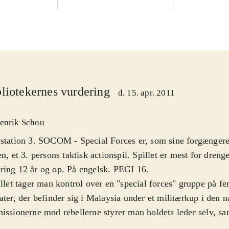
liotekernes vurdering
d. 15. apr. 2011
enrik Schou
ystation 3. SOCOM - Special Forces er, som sine forgænge
en, et 3. persons taktisk actionspil. Spillet er mest for dren
ing 12 år og op. På engelsk. PEGI 16
.
illet tager man kontrol over en "special forces" gruppe på
ater, der befinder sig i Malaysia under et militærkup i den 
issionerne mod rebellerne styrer man holdets leder selv, sa
skal give ordrer til de resterende fire soldater fordelt i to gr