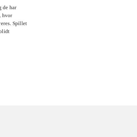
g de har
, hvor
eres. Spillet
olidt