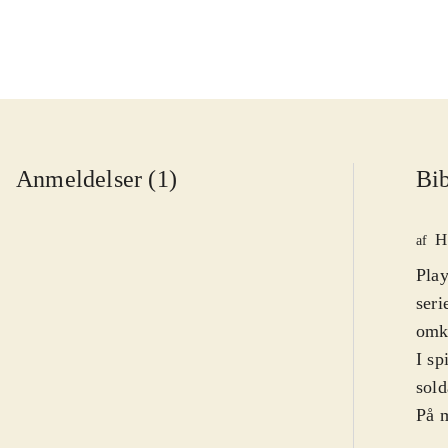
Anmeldelser (1)
Bib
H
af
Pla
seri
omkr
I sp
sold
På m
man 