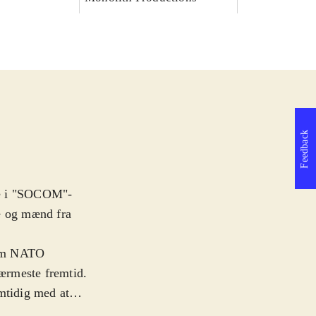
Feedback
re i "SOCOM"-
ge og mænd fra
 fem NATO
nærmeste fremtid.
mtidig med at
upper. Spillets