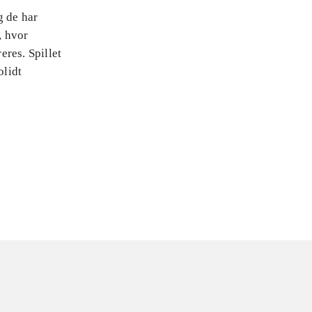
g de har
, hvor
eres. Spillet
olidt