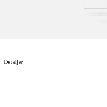
Detaljer
...
...
...
...