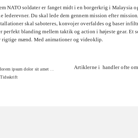
Fem NATO soldater er fanget midt i en borgerkrig i Malaysia o
ne lederevner. Du skal lede dem gennem mission efter mission
stallationer skal saboteres, konvojer overfaldes og baser infiltr
r perfekt blanding mellem taktik og action i højeste gear. Et s
or rigtige mænd. Med animationer og videoklip.
Artiklerne i
handler ofte om
lorem ipsum dolor sit amet ...
Tidsskrift