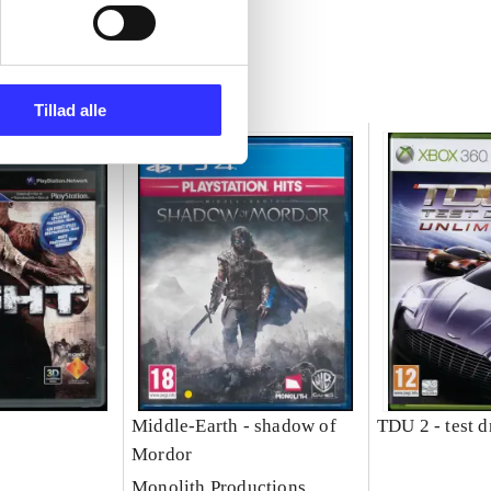
Tillad alle
Middle-Earth - shadow of
TDU 2 - test d
Mordor
Monolith Productions