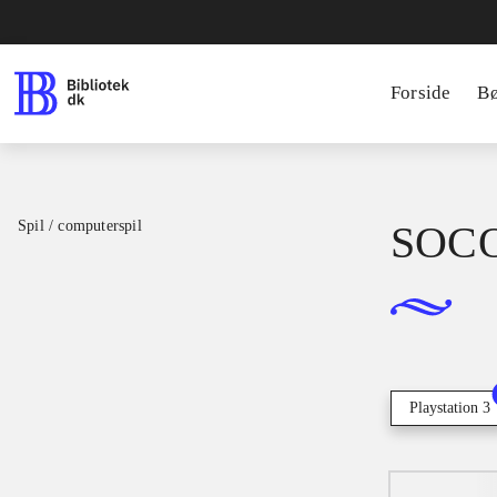
Forside
B
Spil / computerspil
SOCOM
Playstation 3