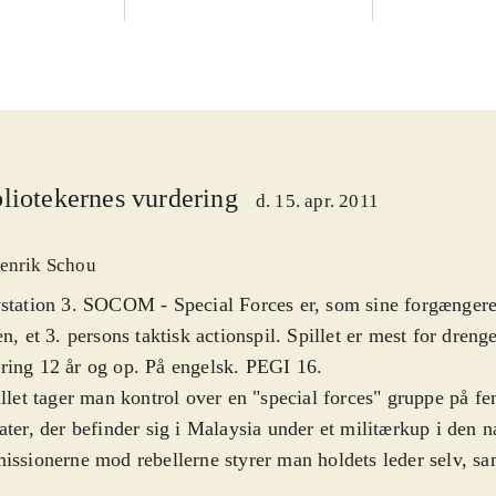
liotekernes vurdering
d. 15. apr. 2011
enrik Schou
ystation 3. SOCOM - Special Forces er, som sine forgænge
en, et 3. persons taktisk actionspil. Spillet er mest for dren
ing 12 år og op. På engelsk. PEGI 16
.
illet tager man kontrol over en "special forces" gruppe på
ater, der befinder sig i Malaysia under et militærkup i den 
issionerne mod rebellerne styrer man holdets leder selv, sa
skal give ordrer til de resterende fire soldater fordelt i to gr