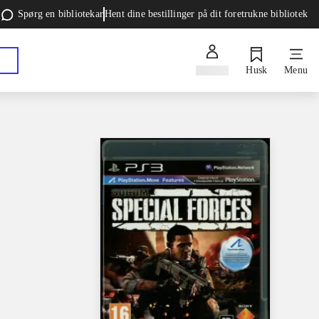
Spørg en bibliotekar
Hent dine bestillinger på dit foretrukne bibliotek
Log ind
Husk
Menu