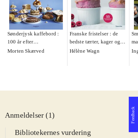
Sønderjysk kaffebord :
Franske fristelser : de
Sm
100 år efter
bedste tærter, kager og
ma
genforeningen
desserter fra mit franske
Morten Skærved
Hélène Wagn
In
køkken
Feedback
Anmeldelser (1)
Bibliotekernes vurdering