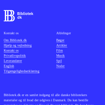
ofret nattesøvnen til fordel for et
væld og oplevelser og erfaringer, som
kun findes her". Kirsten Reinholds
illustrationer underbygger fint
stemningen i denne lille historie.
Kontakt os
Afdelinger
Inge Adriansen skriver i et efterord
Om Bibliotek.dk
Bøger
om kaffebordenes betydning
.
Hjælp og vejledning
Artikler
Kontakt os
Peter Seeberg har skrevet et essay om
Film
Privatlivspolitik
Musik
sin barndoms kaffeborde
.
Leverandører
Spil
Det er dejligt, at historien nu
English
Noder
foreligger på dansk, og jeg er sikker
Tilgængelighedserklæring
på, at den vil blive læst op over en
god kop kaffe og måske en kage eller
to i den kommende tid
.
Bibliotek.dk er en samlet indgang til alle danske bibliotekers
materialer og til hvad der udgives i Danmark. Du kan bestille