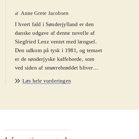
Anne Grete Jacobsen
af
I hvert fald i Sønderjylland er den
danske udgave af denne novelle af
Siegfried Lenz ventet med længsel.
Den udkom på tysk i 1981, og temaet
er de sønderjyske kaffeborde, som
ved siden af smørrebrøddet bliver
anset for Danmarks bidrag til den
Læs hele vurderingen
gastronomiske verdenskulturarv
.
Siegfried Lenz har et stort
forfatterskab bag dig, hans mest
kendte roman er nok Tysktime, 1968.
Han har boet mere end 30 år på Als.
På dansk har novellen undertitlen
"Mine trængsler med sønderjyske