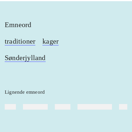
Emneord
traditioner
kager
Sønderjylland
Lignende emneord
heste
børnebøger
ridning
hestesygdomme
vokal