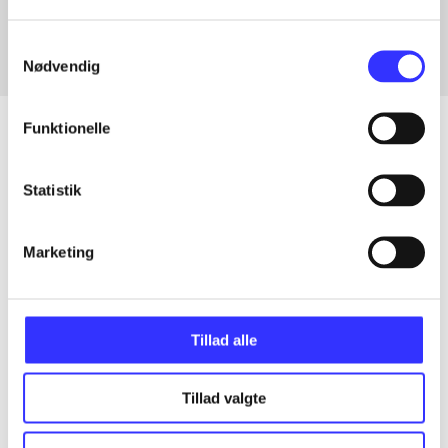
Samtykkevalg
Nødvendig
Funktionelle
Artikler
Statistik
Alle registrerede artikler fordelt på udgivelser
Marketing
...
Tillad alle
...
Tillad valgte
...