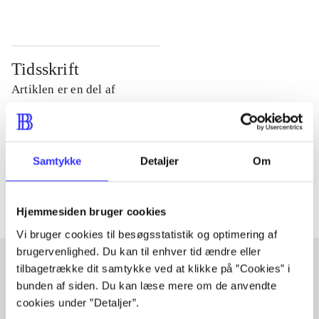
Tidsskrift
Artiklen er en del af
lorem ipsum dolor sit amet ...
Tidsskrift
Samtykke
Detaljer
Om
Artiklerne i
handler ofte om
Hjemmesiden bruger cookies
Vi bruger cookies til besøgsstatistik og optimering af
brugervenlighed. Du kan til enhver tid ændre eller
tilbagetrække dit samtykke ved at klikke på ”Cookies” i
bunden af siden. Du kan læse mere om de anvendte
Artikler med samme emner
cookies under ”Detaljer”.
Fra