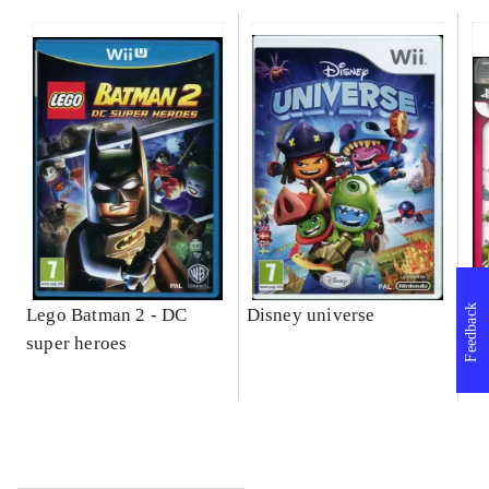
Feedback
Lego Batman 2 - DC
Disney universe
So
super heroes
Se