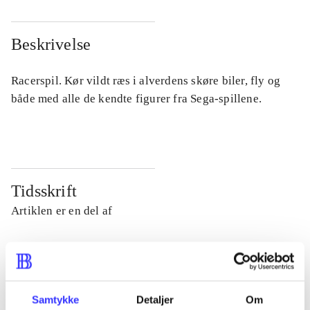
Beskrivelse
Racerspil. Kør vildt ræs i alverdens skøre biler, fly og
både med alle de kendte figurer fra Sega-spillene.
Tidsskrift
Artiklen er en del af
lorem ipsum dolor sit amet ...
Tidsskrift
Artiklerne i
handler ofte om
Samtykke
Detaljer
Om