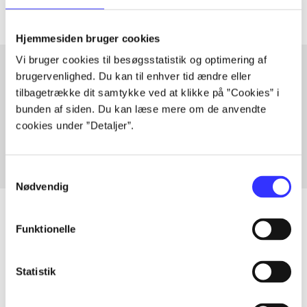
Hjemmesiden bruger cookies
Vi bruger cookies til besøgsstatistik og optimering af
brugervenlighed. Du kan til enhver tid ændre eller
tilbagetrække dit samtykke ved at klikke på ”Cookies” i
Artikler med samme emner
bunden af siden. Du kan læse mere om de anvendte
Fra
cookies under ”Detaljer”.
Samtykkevalg
Nødvendig
Funktionelle
Artikler
Statistik
Alle registrerede artikler fordelt på udgivelser