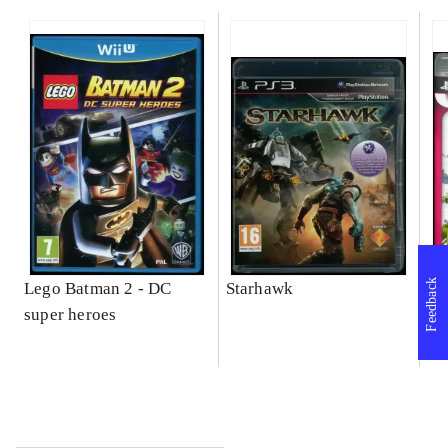
Feedback
Lego Batman 2 - DC
Starhawk
So
super heroes
Se