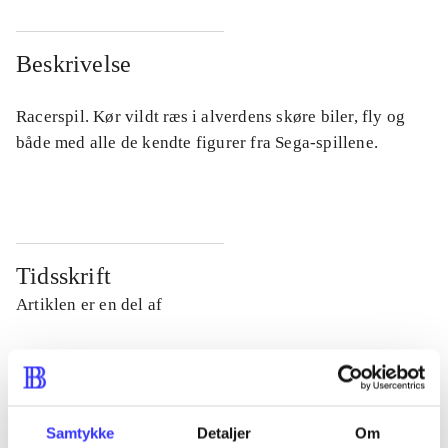
Beskrivelse
Racerspil. Kør vildt ræs i alverdens skøre biler, fly og
både med alle de kendte figurer fra Sega-spillene.
Tidsskrift
Artiklen er en del af
lorem ipsum dolor sit amet ...
Tidsskrift
Artiklerne i
handler ofte om
Samtykke
Detaljer
Om