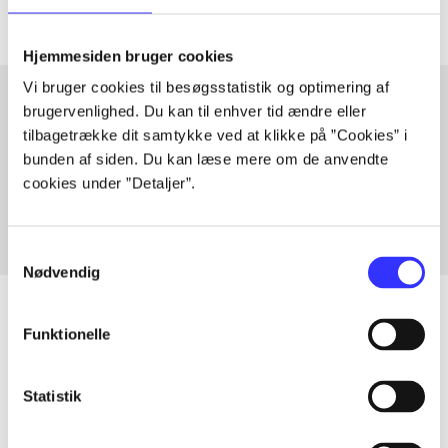
Hjemmesiden bruger cookies
Vi bruger cookies til besøgsstatistik og optimering af
brugervenlighed. Du kan til enhver tid ændre eller
tilbagetrække dit samtykke ved at klikke på ”Cookies” i
Artikler med samme emner
bunden af siden. Du kan læse mere om de anvendte
Fra
cookies under ”Detaljer”.
Samtykkevalg
Nødvendig
Funktionelle
Artikler
Statistik
Alle registrerede artikler fordelt på udgivelser