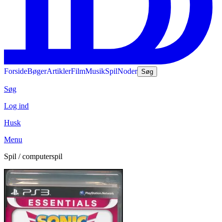
Forside
Bøger
Artikler
Film
Musik
Spil
Noder
Søg
Søg
Log ind
Husk
Menu
Spil / computerspil