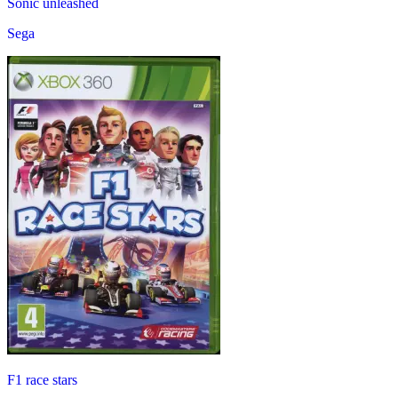
Sonic unleashed
Sega
F1 race stars