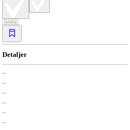
loading
Detaljer
...
...
...
...
...
...