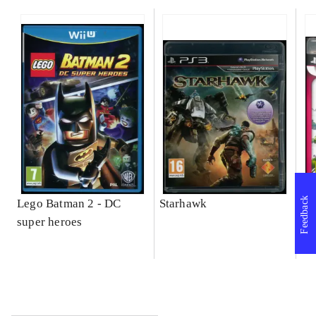
Feedback
Lego Batman 2 - DC
Starhawk
So
super heroes
Se