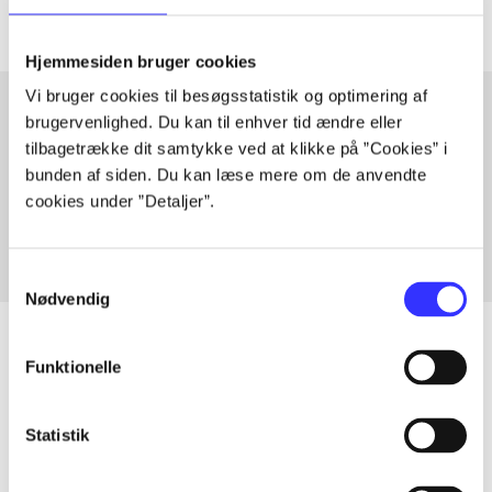
Hjemmesiden bruger cookies
Vi bruger cookies til besøgsstatistik og optimering af
brugervenlighed. Du kan til enhver tid ændre eller
tilbagetrække dit samtykke ved at klikke på ”Cookies” i
Artikler med samme emner
bunden af siden. Du kan læse mere om de anvendte
Fra
cookies under ”Detaljer”.
Samtykkevalg
Nødvendig
Funktionelle
Artikler
Statistik
Alle registrerede artikler fordelt på udgivelser