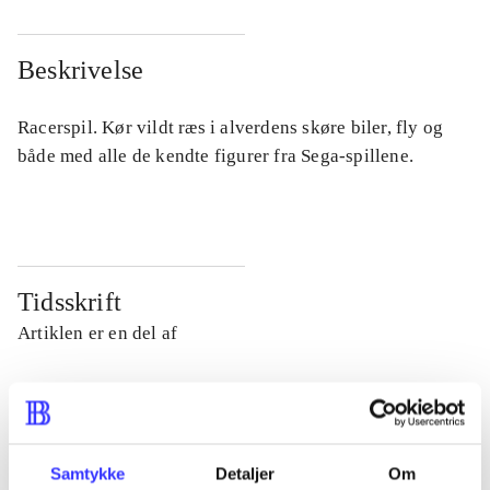
Beskrivelse
Racerspil. Kør vildt ræs i alverdens skøre biler, fly og
både med alle de kendte figurer fra Sega-spillene.
Tidsskrift
Artiklen er en del af
lorem ipsum dolor sit amet ...
Tidsskrift
Artiklerne i
handler ofte om
Samtykke
Detaljer
Om