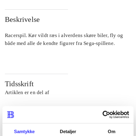
Beskrivelse
Racerspil. Kør vildt ræs i alverdens skøre biler, fly og
både med alle de kendte figurer fra Sega-spillene.
Tidsskrift
Artiklen er en del af
lorem ipsum dolor sit amet ...
Tidsskrift
Artiklerne i
handler ofte om
Samtykke
Detaljer
Om