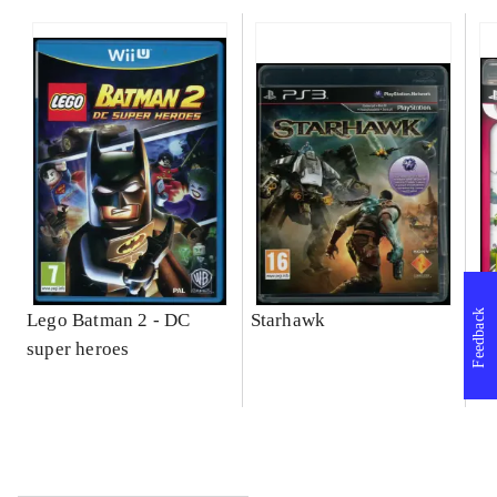
Feedback
Lego Batman 2 - DC
Starhawk
So
super heroes
Se