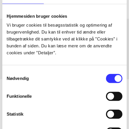
Hjemmesiden bruger cookies
Vi bruger cookies til besøgsstatistik og optimering af
brugervenlighed. Du kan til enhver tid ændre eller
tilbagetrække dit samtykke ved at klikke på ”Cookies” i
Artikler med samme emner
bunden af siden. Du kan læse mere om de anvendte
Fra
cookies under ”Detaljer”.
Samtykkevalg
Nødvendig
Funktionelle
Artikler
Statistik
Alle registrerede artikler fordelt på udgivelser