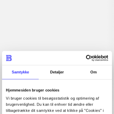
Beskrivelse
Racerspil. Kør vildt ræs i alverdens skøre biler, fly og
både med alle de kendte figurer fra Sega-spillene.
Tidsskrift
Artiklen er en del af
Samtykke
Detaljer
Om
lorem ipsum dolor sit amet ...
Tidsskrift
Hjemmesiden bruger cookies
Artiklerne i
handler ofte om
Vi bruger cookies til besøgsstatistik og optimering af
brugervenlighed. Du kan til enhver tid ændre eller
tilbagetrække dit samtykke ved at klikke på ”Cookies” i