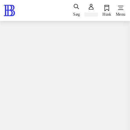
Søg
Log ind
Husk
Menu
Spil / computerspil
Playstation 3, 2019