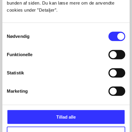
bunden af siden. Du kan læse mere om de anvendte
cookies under ”Detaljer”.
Artikler med samme emner
Fra
Samtykkevalg
Nødvendig
Funktionelle
Statistik
Artikler
Marketing
Alle registrerede artikler fordelt på udgivelser
...
...
Tillad alle
...
...