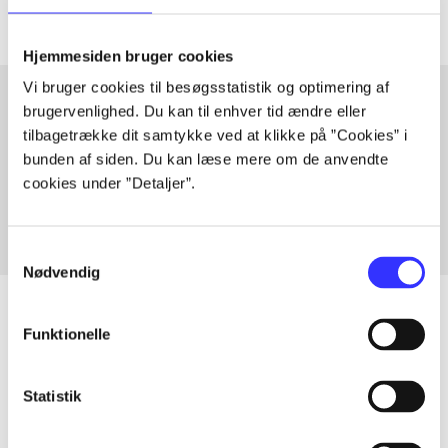
Hjemmesiden bruger cookies
Vi bruger cookies til besøgsstatistik og optimering af
brugervenlighed. Du kan til enhver tid ændre eller
tilbagetrække dit samtykke ved at klikke på ”Cookies” i
Artikler med samme emner
bunden af siden. Du kan læse mere om de anvendte
Fra
cookies under ”Detaljer”.
Samtykkevalg
Nødvendig
Funktionelle
Artikler
Statistik
Alle registrerede artikler fordelt på udgivelser