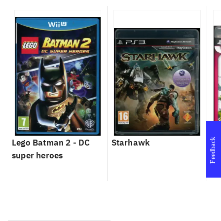
Feedback
Lego Batman 2 - DC
Starhawk
So
super heroes
Se