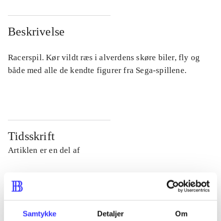
Beskrivelse
Racerspil. Kør vildt ræs i alverdens skøre biler, fly og
både med alle de kendte figurer fra Sega-spillene.
Tidsskrift
Artiklen er en del af
lorem ipsum dolor sit amet ...
Tidsskrift
Artiklerne i
handler ofte om
Samtykke
Detaljer
Om