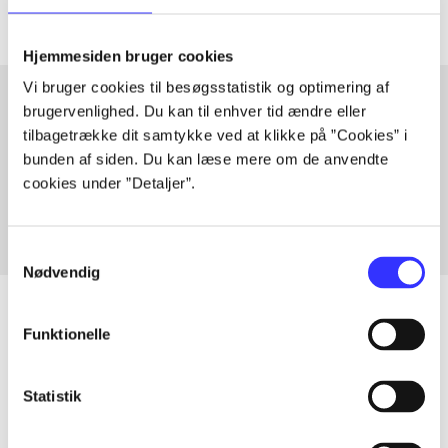
Hjemmesiden bruger cookies
Vi bruger cookies til besøgsstatistik og optimering af
brugervenlighed. Du kan til enhver tid ændre eller
tilbagetrække dit samtykke ved at klikke på ”Cookies” i
Artikler med samme emner
bunden af siden. Du kan læse mere om de anvendte
Fra
cookies under ”Detaljer”.
Samtykkevalg
Nødvendig
Funktionelle
Artikler
Statistik
Alle registrerede artikler fordelt på udgivelser