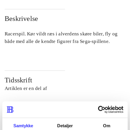
Beskrivelse
Racerspil. Kør vildt ræs i alverdens skøre biler, fly og
både med alle de kendte figurer fra Sega-spillene.
Tidsskrift
Artiklen er en del af
lorem ipsum dolor sit amet ...
Tidsskrift
Artiklerne i
handler ofte om
Samtykke
Detaljer
Om