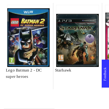
Feedback
Lego Batman 2 - DC
Starhawk
So
super heroes
Se