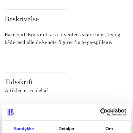
Beskrivelse
Racerspil. Kør vildt ræs i alverdens skøre biler, fly og
både med alle de kendte figurer fra Sega-spillene.
Tidsskrift
Artiklen er en del af
lorem ipsum dolor sit amet ...
Tidsskrift
Artiklerne i
handler ofte om
Samtykke
Detaljer
Om