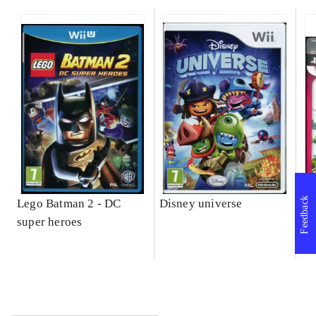
Feedback
Lego Batman 2 - DC
Disney universe
So
super heroes
Se