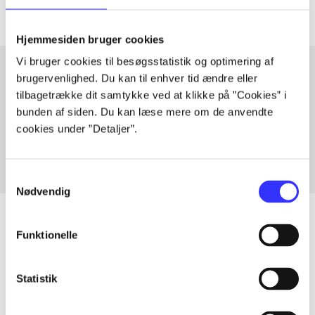
Hjemmesiden bruger cookies
Vi bruger cookies til besøgsstatistik og optimering af
brugervenlighed. Du kan til enhver tid ændre eller
tilbagetrække dit samtykke ved at klikke på ”Cookies” i
Artikler med samme emner
bunden af siden. Du kan læse mere om de anvendte
Fra
cookies under ”Detaljer”.
Samtykkevalg
Nødvendig
Funktionelle
Artikler
Statistik
Alle registrerede artikler fordelt på udgivelser