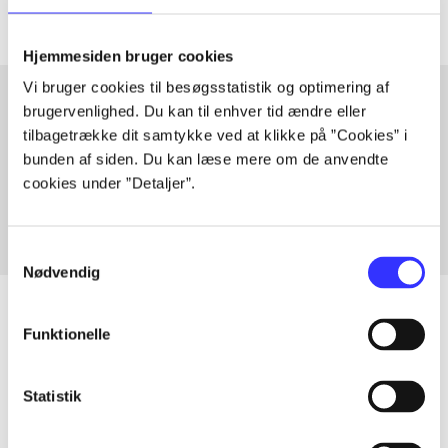
Hjemmesiden bruger cookies
Vi bruger cookies til besøgsstatistik og optimering af
brugervenlighed. Du kan til enhver tid ændre eller
tilbagetrække dit samtykke ved at klikke på ”Cookies” i
Artikler med samme emner
bunden af siden. Du kan læse mere om de anvendte
Fra
cookies under ”Detaljer”.
Samtykkevalg
Nødvendig
Funktionelle
Artikler
Statistik
Alle registrerede artikler fordelt på udgivelser