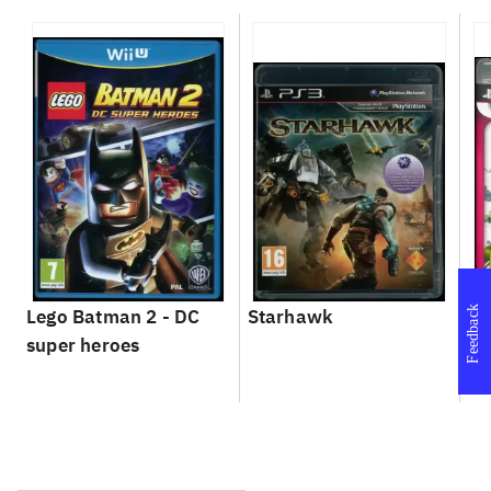
Feedback
Lego Batman 2 - DC
Starhawk
So
super heroes
Se