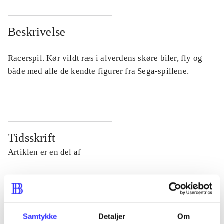
Beskrivelse
Racerspil. Kør vildt ræs i alverdens skøre biler, fly og
både med alle de kendte figurer fra Sega-spillene.
Tidsskrift
Artiklen er en del af
lorem ipsum dolor sit amet ...
Tidsskrift
Artiklerne i
handler ofte om
Samtykke
Detaljer
Om