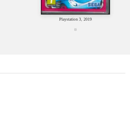
Plays
Playstation 3, 2019
...
...