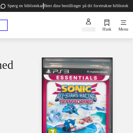
Spørg en bibliotekar
Hent dine bestillinger på dit foretrukne bibliotek
Log ind
Husk
Menu
med