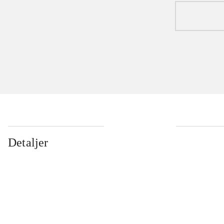
Detaljer
...
...
...
...