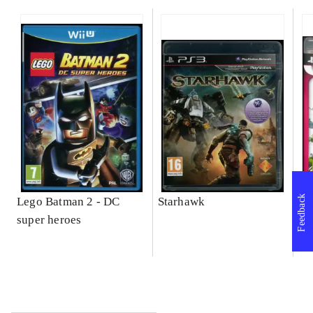
Feedback
Lego Batman 2 - DC
Starhawk
So
super heroes
Se