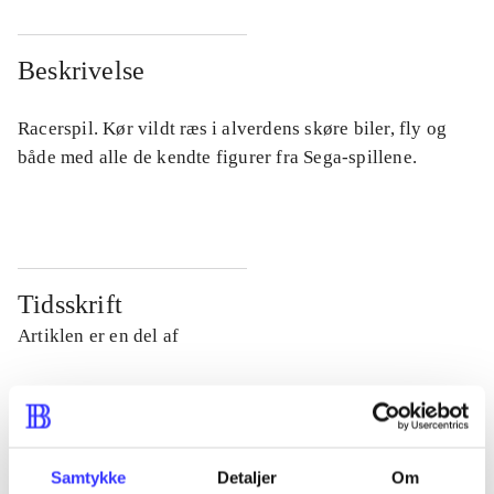
Beskrivelse
Racerspil. Kør vildt ræs i alverdens skøre biler, fly og
både med alle de kendte figurer fra Sega-spillene.
Tidsskrift
Artiklen er en del af
lorem ipsum dolor sit amet ...
Tidsskrift
Artiklerne i
handler ofte om
Samtykke
Detaljer
Om