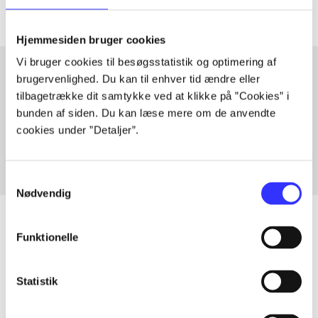
Hjemmesiden bruger cookies
Vi bruger cookies til besøgsstatistik og optimering af
brugervenlighed. Du kan til enhver tid ændre eller
tilbagetrække dit samtykke ved at klikke på ”Cookies” i
Artikler med samme emner
bunden af siden. Du kan læse mere om de anvendte
Fra
cookies under ”Detaljer”.
Samtykkevalg
Nødvendig
Funktionelle
Artikler
Statistik
Alle registrerede artikler fordelt på udgivelser