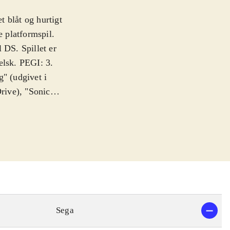
 blåt og hurtigt
e platformspil.
l DS. Spillet er
elsk. PEGI: 3
.
g" (udgivet i
rive), "Sonic
1994 Mega
etro-platforming
hvordan de var da
onic (og i de
baner, fyldt
ringe. En vigtig
er rigtig stærkt
n tillader det.
Sega
 maskiner
.