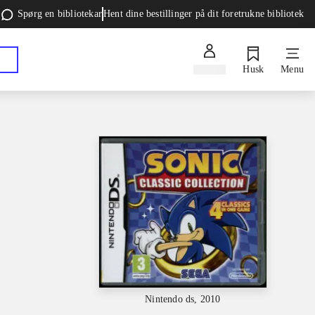
Spørg en bibliotekar
Hent dine bestillinger på dit foretrukne bibliotek
Log ind
Husk
Menu
Nintendo ds, 2010