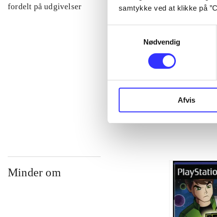
...
fordelt på udgivelser
samtykke ved at klikke på ”C
Samtykkevalg
...
Nødvendig
...
...
Afvis
Minder om