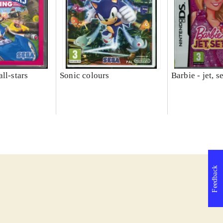
ll-stars
Sonic colours
Barbie - jet, s
Feedback