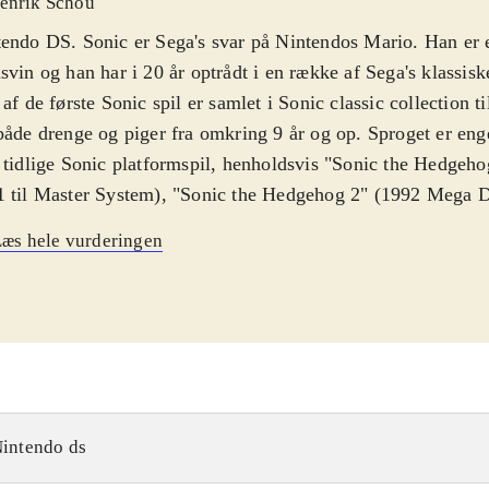
enrik Schou
endo DS. Sonic er Sega's svar på Nintendos Mario. Han er et
svin og han har i 20 år optrådt i en række af Sega's klassisk
 af de første Sonic spil er samlet i Sonic classic collection ti
både drenge og piger fra omkring 9 år og op. Sproget er eng
 tidlige Sonic platformspil, henholdsvis "Sonic the Hedgeho
 til Master System), "Sonic the Hedgehog 2" (1992 Mega D
 Hedgehog 3" (1994 Mega Drive) og "Sonic & Knuckles" (
æs hele vurderingen
e), er samlet i dette spil, der byder på noget af det bedste r
kan finde. Spillene er ikke ændret synderligt i forhold til 
lev udgivet til hhv. 8 og 16 bit maskinerne. Målet er at få S
re spil også hans venner) helskindet igennem en lang række 
forhindringer og fjender. Undervejs skal han samle gyldne 
ick er, at Sonic kan oparbejde en enorm fart og når han løb
han lave fantastiske tricks, såsom løbe i loops, der hvor bane
intendo ds
ikken er præcis som man måske kan huske det fra de gamle