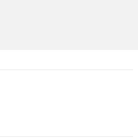
...
...