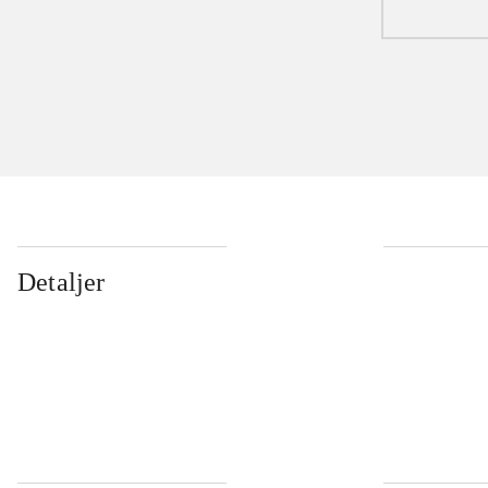
Detaljer
...
...
...
...