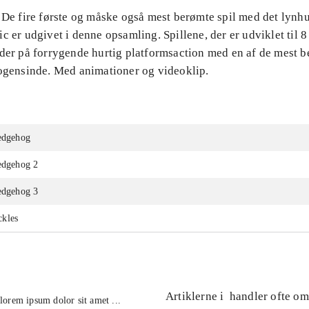
 De fire første og måske også mest berømte spil med det lynhu
c er udgivet i denne opsamling. Spillene, der er udviklet til 8
yder på forrygende hurtig platformsaction med en af de mest 
nogensinde. Med animationer og videoklip.
hedgehog
hedgehog 2
hedgehog 3
kles
Artiklerne i
handler ofte om
lorem ipsum dolor sit amet ...