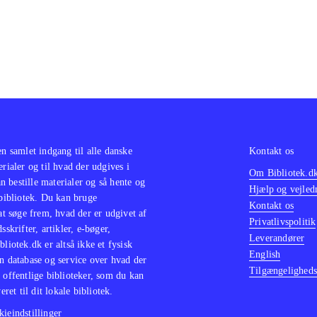
c var den direkte konkurrent til Mario på de tidlige spilkon
olspil kan da også med nogen ret sammenlignes med de tidl
Nintendo Entertainment System og Super NES'en. Disse er og
rse remakes til DS
.
c har stadig mange fans og med denne opsamling får man at
 20 år gamle spil kan stadig underholde og de kan sagtens sp
le fans og nybegyndere
.
en samlet indgang til alle danske
Kontakt os
erialer og til hvad der udgives i
Om Bibliotek.d
 bestille materialer og så hente og
Hjælp og vejled
 bibliotek. Du kan bruge
Kontakt os
 at søge frem, hvad der er udgivet af
Privatlivspolitik
sskrifter, artikler, e-bøger,
Leverandører
bliotek.dk er altså ikke et fysisk
English
n database og service over hvad der
Tilgængeligheds
 offentlige biblioteker, som du kan
eret til dit lokale bibliotek.
ieindstillinger