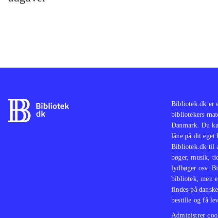
Soni
kons
til 
dive
Soni
selv
gam
Bibliotek.dk er 
bibliotekers mat
Danmark. Du kan
låne på dit eget
Bibliotek.dk til
bøger, musik, tid
lydbøger osv. Bi
bibliotek, men e
findes på danske
bestille og få lev
Administrer cook