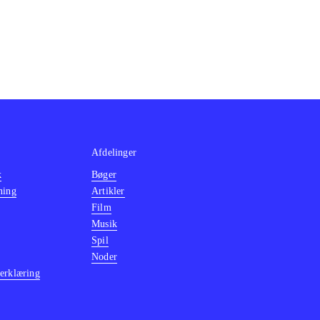
soller og hans
ige Mario spil
så udgivet i
 se hvorfor -
illes af både
Afdelinger
k
Bøger
ning
Artikler
Film
Musik
Spil
Noder
erklæring