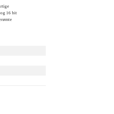
rtige
 og 16 bit
berømte