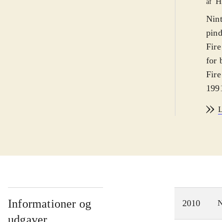
H
af
Nint
pind
Fire
for 
Fire
1991
the
L
Driv
man 
de b
sene
med 
gimm
kan 
Informationer og
2010
N
Graf
udgaver