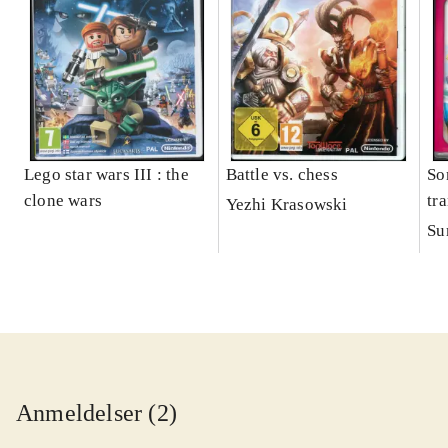
Lego star wars III : the
Battle vs. chess
So
clone wars
tr
Yezhi Krasowski
Su
Anmeldelser (2)