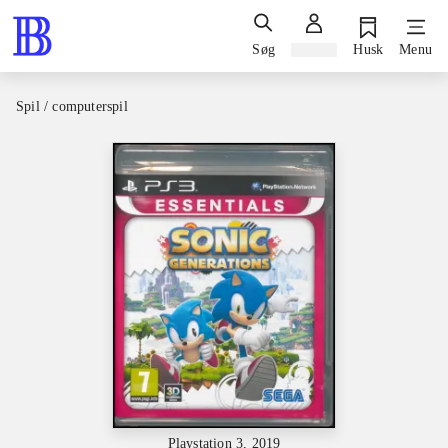
Søg
Log ind
Husk
Menu
Spil / computerspil
Playstation 3, 2019