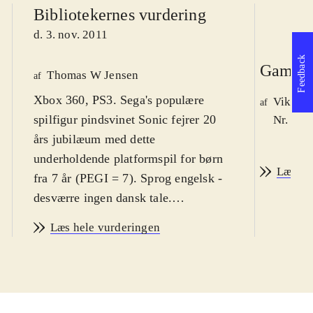
Bibliotekernes vurdering
d. 3. nov. 2011
Feedback
Game r
Thomas W Jensen
af
Xbox 360, PS3. Sega's populære
Viktor 
af
spilfigur pindsvinet Sonic fejrer 20
Nr. 123
års jubilæum med dette
underholdende platformspil for børn
Læs an
fra 7 år (PEGI = 7). Sprog engelsk -
desværre ingen dansk tale.
Sværhedsgraden er i den øvre ende af
Læs hele vurderingen
genren
.
Med dette spil får man mulighed for
at genspille opdaterede versioner af
de bedste baner fra tidligere Sonic-