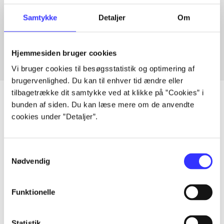
Artikler med samme emner
Samtykke
Detaljer
Om
Fra
Hjemmesiden bruger cookies
Vi bruger cookies til besøgsstatistik og optimering af
brugervenlighed. Du kan til enhver tid ændre eller
tilbagetrække dit samtykke ved at klikke på ”Cookies” i
bunden af siden. Du kan læse mere om de anvendte
cookies under ”Detaljer”.
Artikler
Alle registrerede artikler fordelt på udgivelser
Samtykkevalg
Nødvendig
...
Funktionelle
...
Statistik