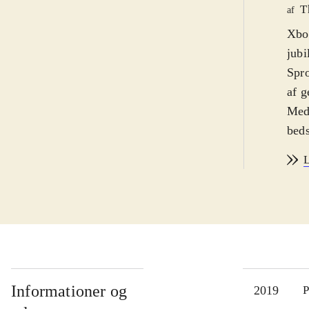
T
af
Xbox
jubi
Spro
af g
Med 
beds
klas
L
selv
surp
fork
avan
forh
åbni
unde
Informationer og
2019
P
ekst