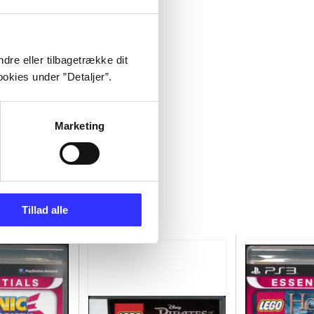
dre eller tilbagetrække dit
okies under ”Detaljer”.
Marketing
Tillad alle