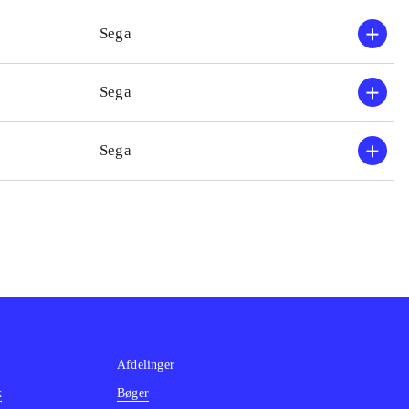
ltempoet ret højt.
Sega
 højere end i
idt. Der er ingen
Sega
atformspil
.
 kort og kun for
Sega
er fungerer det
Afdelinger
k
Bøger