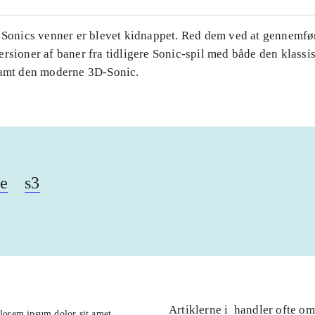
. Sonics venner er blevet kidnappet. Red dem ved at gennemfø
rsioner af baner fra tidligere Sonic-spil med både den klassi
samt den moderne 3D-Sonic.
se
s3
Artiklerne i
handler ofte om
lorem ipsum dolor sit amet ...