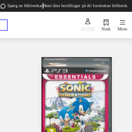
Spørg en bibliotekar
Hent dine bestillinger på dit foretrukne bibliotek
Log ind
Husk
Menu