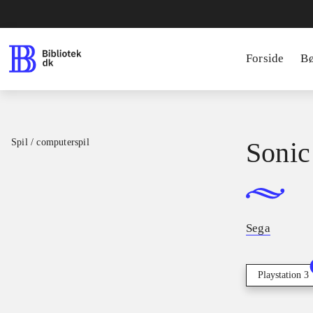
Forside
B
Spil / computerspil
Sonic
Sega
Playstation 3