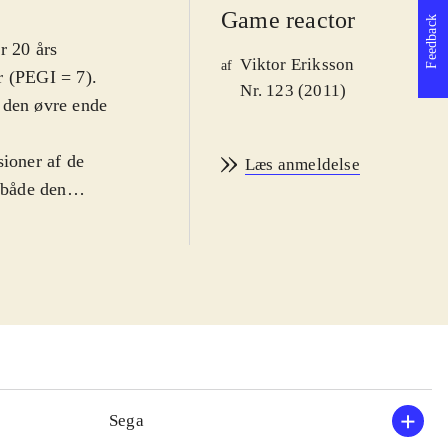
Game reactor
Feedback
r 20 års
Viktor Eriksson
af
r (PEGI = 7).
Nr. 123 (2011)
 den øvre ende
sioner af de
Læs anmeldelse
 både den
ve - der
s til pindsvinets
ives som
otte og
kellige
baner fører til
int man samler
der eller købe
Sega
resulterer af og