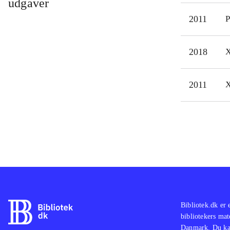
udgaver
til 
2011
P
Vælg
2D. 
2018
X
fors
Spil
Soni
2011
X
sing
perf
Bibliotek.dk er 
bibliotekers mat
Danmark. Du kan