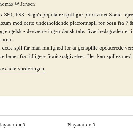
homas W Jensen
 360, PS3. Sega's populære spilfigur pindsvinet Sonic fejre
læum med dette underholdende platformspil for børn fra 7 å
g engelsk - desværre ingen dansk tale. Sværhedsgraden er i
enren
.
dette spil får man mulighed for at genspille opdaterede ver
te baner fra tidligere Sonic-udgivelser. Her kan spilles med
siske udgave af Sonic-figuren i 2D, samt den moderne udga
æs hele vurderingen
følgelig er i 3D. En historie om Sonic's venner, der kidnappe
rise party, binder banerne sammen. En tidsforskydning ang
laringen på de to versioner af hovedpersonen. Banerne er fl
cerede. Der er mange smut- og omveje, så man oplever fors
indringer, selv ved flere gennemspilninger. Gennemførsel af 
ng af diverse småspil - Challenges - og Boss-battles. De po
rvejs kan bruges til at opgradere Sonics bevægelsesmulighe
laystation 3
Playstation 3
ra liv. Desværre er kameravinklerne indimellem blinde. Det 