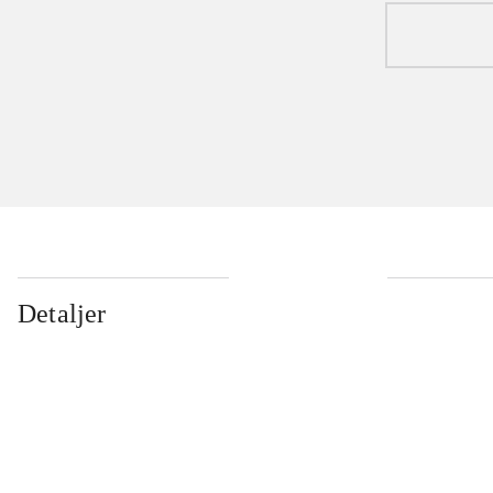
Detaljer
...
...
...
...