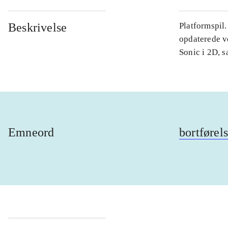
Beskrivelse
Platformspil
opdaterede ve
Sonic i 2D, 
Emneord
bortførel