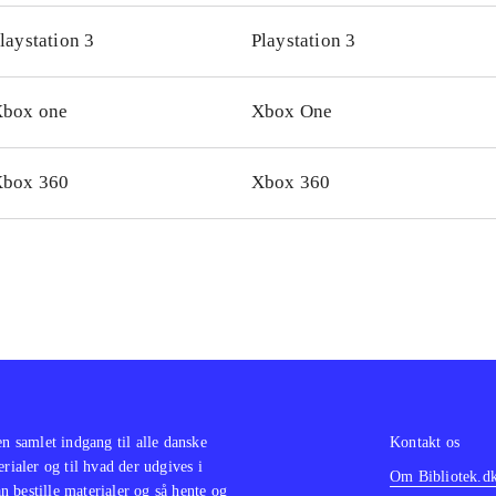
i, at man mister liv, når orienteringen er væk. Generelt er spi
laystation 3
Playstation 3
er man at spille med den moderne Sonic er sværhedsgraden
Spillet giver kun mulighed for singleplayer, hvilket ærgrer l
box one
Xbox One
kel på versionerne til de to konsoltyper
.
let kan sammenlignes med nogle af de nyere Super Mario-pl
c generations er et charmerende platformsspil. Spillet er ret
box 360
Xbox 360
lespillere, men som uforpligtende underholdning i et par tim
ekt
.
en samlet indgang til alle danske
Kontakt os
erialer og til hvad der udgives i
Om Bibliotek.d
 bestille materialer og så hente og