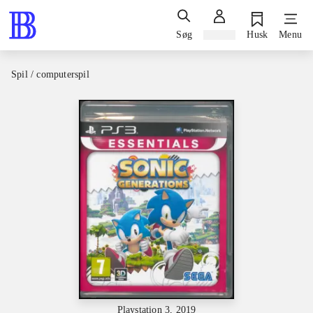
Søg
Log ind
Husk
Menu
Spil / computerspil
Playstation 3, 2019