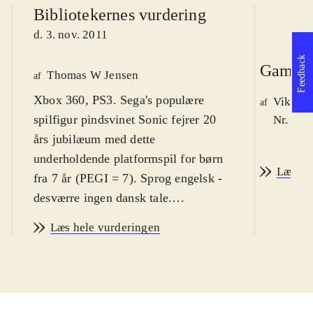
Bibliotekernes vurdering
d. 3. nov. 2011
Feedback
Game r
Thomas W Jensen
af
Xbox 360, PS3. Sega's populære
Viktor 
af
spilfigur pindsvinet Sonic fejrer 20
Nr. 123
års jubilæum med dette
underholdende platformspil for børn
Læs an
fra 7 år (PEGI = 7). Sprog engelsk -
desværre ingen dansk tale.
Sværhedsgraden er i den øvre ende af
Læs hele vurderingen
genren
.
Med dette spil får man mulighed for
at genspille opdaterede versioner af
de bedste baner fra tidligere Sonic-