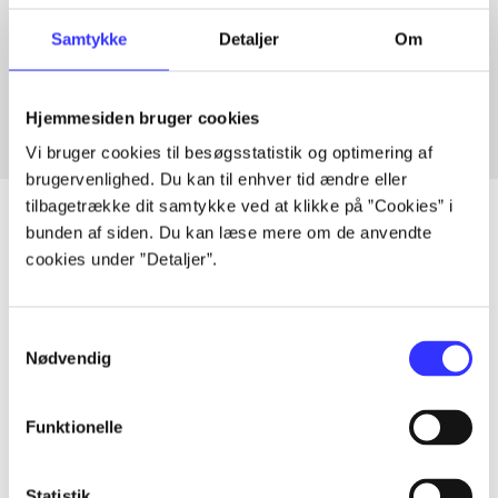
Artikler med samme emner
Samtykke
Detaljer
Om
Fra
Hjemmesiden bruger cookies
Vi bruger cookies til besøgsstatistik og optimering af
brugervenlighed. Du kan til enhver tid ændre eller
tilbagetrække dit samtykke ved at klikke på ”Cookies” i
bunden af siden. Du kan læse mere om de anvendte
cookies under ”Detaljer”.
Artikler
Alle registrerede artikler fordelt på udgivelser
Samtykkevalg
Nødvendig
...
Funktionelle
...
Statistik