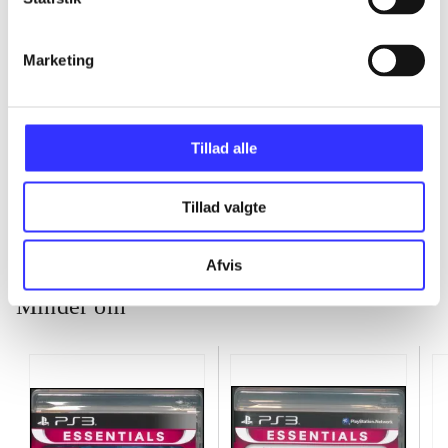
...
Marketing
...
Tillad alle
...
Tillad valgte
Afvis
Minder om